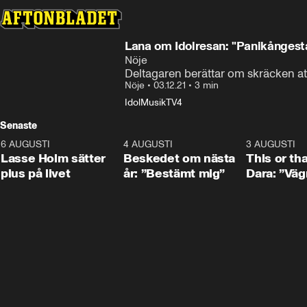
Lana om Idolresan: "Panikångest
Nöje
Deltagaren berättar om skräcken att
Nöje
•
03.12.21
•
3 min
Idol
Musik
TV4
Senaste
6 AUGUSTI
1:04
4 AUGUSTI
0:24
3 AUGUSTI
Lasse Holm sätter
Beskedet om nästa
This or th
plus på livet
år: ”Bestämt mig”
Dara: ”Väg