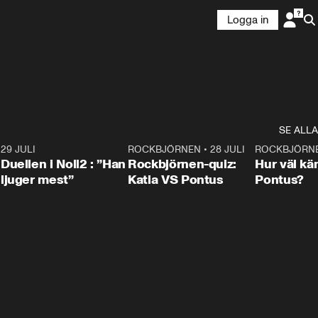
Logga in
SE ALLA
9
29 JULI
0:47
ROCKBJÖRNEN
•
28 JULI
0:15
ROCKBJÖRN
Duellen i Noll2 : ”Han
Rockbjörnen-quiz:
Hur väl kä
ljuger mest”
Katia VS Pontus
Pontus?