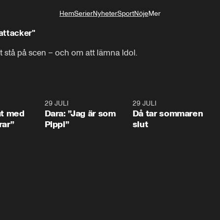
Hem
Serier
Nyheter
Sport
Nöje
Mer
Livsstil
attacker"
 stå på scen – och om att lämna Idol.
1:02
29 JULI
0:41
29 JULI
0:3
at med
Dara: ”Jag är som
Då tar sommaren
rar”
Pippi”
slut