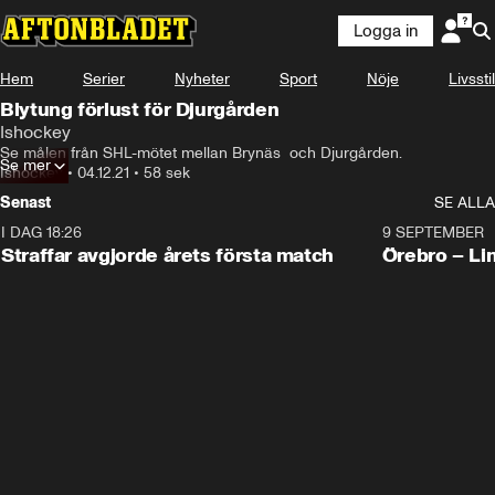
Logga in
Hem
Serier
Nyheter
Sport
Nöje
Livsstil
Blytung förlust för Djurgården
Ishockey
Se målen från SHL-mötet mellan Brynäs  och Djurgården.
Se mer
Ishockey
•
04.12.21
•
58 sek
Senast
SE ALLA
I DAG 18:26
2:19
9 SEPTEMBER
Plus
Straffar avgjorde årets första match
Örebro – Li