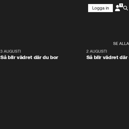
Logga in
SE ALLA
6
3 AUGUSTI
1:06
2 AUGUSTI
Så blir vädret där du bor
Så blir vädret där