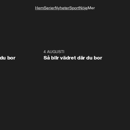
Hem
Serier
Nyheter
Sport
Nöje
Mer
Livsstil
1:06
4 AUGUSTI
1:0
 du bor
Så blir vädret där du bor