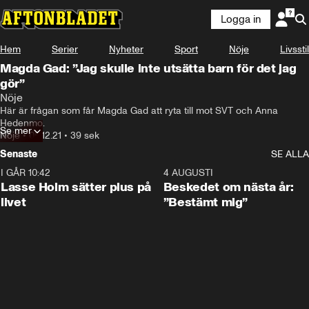
Logga in
Hem
Serier
Nyheter
Sport
Nöje
Livsstil
Magda Gad: ”Jag skulle inte utsätta barn för det jag
gör”
Nöje
Här är frågan som får Magda Gad att ryta till mot SVT och Anna 
Hedenmo.
Se mer
Nöje
•
05.12.21
•
39 sek
Senaste
SE ALLA
I GÅR 10:42
1:04
4 AUGUSTI
Lasse Holm sätter plus på
Beskedet om nästa år:
livet
”Bestämt mig”