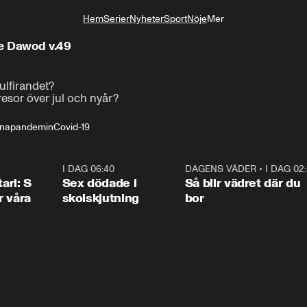
Hem
Serier
Nyheter
Sport
Nöje
Mer
Livsstil
te Dawod v.49
lfirandet?

esor över jul och nyår?
napandemin
Covid-19
1:36
I DAG 06:40
0:47
DAGENS VÄDER
•
I DAG 02
1:0
ari: S
Sex dödade i
Så blir vädret där du
r våra
skolskjutning
bor