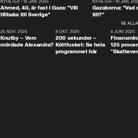
Centerpartiets
2
NYHETER
•
16 JAN. 2025
1:01
NYHETER
•
16 JAN. 20
Thand Ring till
Ahmed, 40, är fast i Gaza: ”Vill
Gazaborna: ”Vad s
tillbaka till Sverige”
till?”
SE ALLA
3
25 NOV. 2025
31:05
8 OKT. 2025
4:29
4 JUNI 2025
Knutby – Vem
200 sekunder –
Finansmin
mördade Alexandra?
Köttfusket: Se hela
125 procent
programmet här
"Skattever
viktig uppg