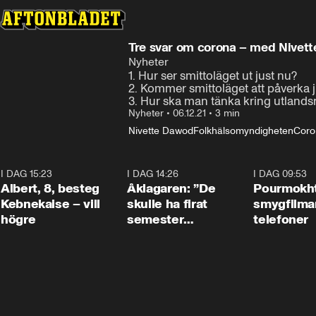
Tre svar om corona – med Nivet
Nyheter
1. Hur ser smittoläget ut just nu?

2. Kommer smittoläget att påverka ju
3. Hur ska man tänka kring utlandsr
Nyheter
•
06.12.21
•
3 min
Nivette Dawod
Folkhälsomyndigheten
Coro
I DAG 15:23
0:54
I DAG 14:26
1:54
I DAG 09:53
Albert, 8, besteg
Åklagaren: ”De
Pourmokht
Kebnekaise – vill
skulle ha firat
smygfilma
högre
semester
telefoner
tillsammans”