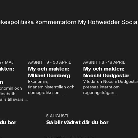
r inrikespolitiska kommentatorn My Rohwedder Soci
27 MAJ
3:51
AVSNITT 9
•
30 APRIL
24:00
AVSNITT 8
•
16 APRIL
25:1
kten:
My och makten:
My och makten:
Mikael Damberg
Nooshi Dadgostar
on
Ekonomin, 
V-ledaren Nooshi Dadgostar
finansministerrollen och 
pressas internt om 
onomin och 
demografikrisen. 
regeringsfrågan.

lisabeth 
Oppositionen ställs till svars 
I Aftonbladets 
ls till svars 
när Socialdemokraternas 
partiledarutfrågning ”My 
stern gästar 
Mikael Damberg gästar My 
och Makten” sätter hon ner 
My och Makten. 
och Makten. 
foten mot kritikerna:

1:06
5 AUGUSTI
1:0
– Vi ställer upp i val. Ska vi 
 du bor
Så blir vädret där du bor
vara med så sitter vi förstås 