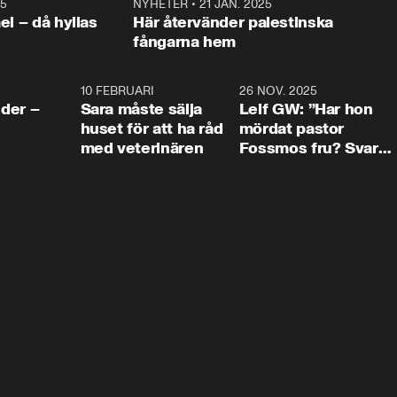
25
1:22
NYHETER
•
21 JAN. 2025
0:5
ael – då hyllas
Här återvänder palestinska
fångarna hem
4:24
10 FEBRUARI
4:13
26 NOV. 2025
8:1
der –
Sara måste sälja
Leif GW: ”Har hon
huset för att ha råd
mördat pastor
med veterinären
Fossmos fru? Svar
nej.”