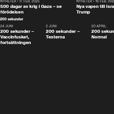
NYHETER
•
17 FEB. 2025
0:45
NYHETER
•
16 FEB. 20
500 dagar av krig i Gaza – se
Nya vapen till Isr
förödelsen
Trump
200 sekunder
24 JUNI
5:00
2 JUNI
4:23
20 APRIL
200 sekunder –
200 sekunder –
200 sekun
Vaccinfusket,
Testerna
Normal
fortsättningen