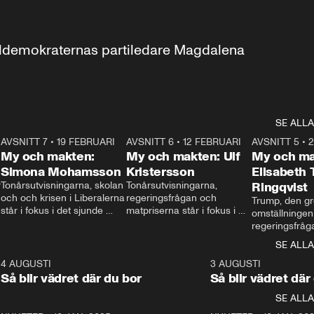
aldemokraternas partiledare Magdalena 
SE ALLA
7
AVSNITT 7
•
19 FEBRUARI
24:30
AVSNITT 6
•
12 FEBRUARI
27:30
AVSNITT 5
•
My och makten:
My och makten: Ulf
My och ma
Simona Mohamsson
Kristersson
Elisabeth
 
Tonårsutvisningarna, skolan 
Tonårsutvisningarna, 
Ringqvist
och och krisen i Liberalerna 
regeringsfrågan och 
Trump, den gr
står i fokus i det sjunde 
matpriserna står i fokus i 
omställningen
avsnittet av ”My och 
det sjätte avsnittet av ”My 
regeringsfråga
makten”. Se när 
och makten”. Se när 
centrum i det 
SE ALLA
Aftonbladets inrikespolitiska 
Aftonbladets inrikespolitiska 
avsnittet av ”
kommentator My 
kommentator My 
6
4 AUGUSTI
1:06
3 AUGUSTI
Makten”. Se nä
Rohwedder ställer 
Rohwedder ställer 
Så blir vädret där du bor
Så blir vädret där
Aftonbladets in
utbildnings- och 
statsminister Ulf Kristersson 
kommentator 
SE ALLA
integrationsminister Simona 
till svars.
Rohwedder stäl
Mohamsson till svars.