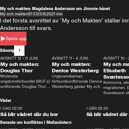
My och makten: Magdalena Andersson om Jimmie-hånet
My och makten
S1 E1
23.10.25
21 min
I det första avsnittet av ”My och Makten” ställe
Andersson till svars.
Spela upp
1
Säsong
AVSNITT 12
•
11 JUNI
26:27
AVSNITT 11
•
4 JUNI
23:40
AVSNITT 10
•
My och makten:
My och makten:
My och ma
Douglas Thor
Denice Westerberg
Elisabeth
Moderata 
Ungsvenskarnas 
Svantess
ungdomsförbundet (MUF:s) 
förbundsordförande Denice 
Kvinnorna, ek
ordförande Douglas Thor 
Westerberg gästar My och 
migrationen. E
gästar My och makten. I 
makten. I avsnittet 
Svantesson stäl
avsnittet diskuteras 
diskuteras migrationsfrågan 
när finansmini
Väder
tonårsutvisningarna och hur 
och hur SD ska locka 
Moderaterna ska locka 
kvinnliga väljare. 
I DAG 02:30
1:06
I GÅR 02:30
väljare till valet i höst. 
Så blir vädret där du bor
Så blir vädret där
Senaste om konflikten i Mellanöstern