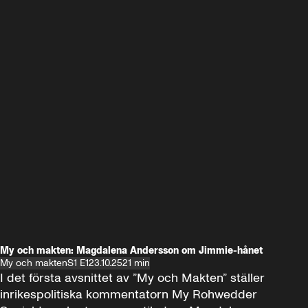
My och makten: Magdalena Andersson om Jimmie-hånet
My och makten
S1 E1
23.10.25
21 min
I det första avsnittet av ”My och Makten” ställer 
inrikespolitiska kommentatorn My Rohwedder 