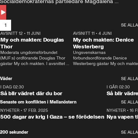
Socialdemokraternas partiledare Magdalena 
Andersson till svars.
1
SE ALLA
AVSNITT 12
•
11 JUNI
26:27
AVSNITT 11
•
4 JUNI
2
My och makten: Douglas
My och makten: Denice
Thor
Westerberg
Moderata ungdomsförbundet 
Ungsvenskarnas 
(MUF:s) ordförande Douglas Thor 
förbundsordförande Denice 
gästar My och makten. I avsnittet 
Westerberg gästar My och makten.
diskuteras tonårsutvisningarna och 
avsnittet diskuteras migrationsfrå
hur Moderaterna ska locka väljare till 
och hur SD ska locka kvinnliga 
Väder
SE ALLA
valet i höst. 
väljare. 
I DAG 02:30
1:06
I GÅR 02:30
Så blir vädret där du bor
Så blir vädr
Senaste om konflikten i Mellanöstern
SE ALLA
NYHETER
•
17 FEB. 2025
0:45
NYHETER
•
16 F
500 dagar av krig i Gaza – se förödelsen
Nya vapen ti
200 sekunder
SE ALLA