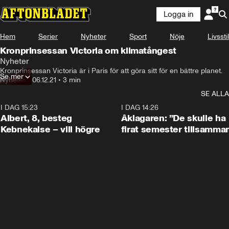
Logga in
Hem
Serier
Nyheter
Sport
Nöje
Livsstil
Kronprinsessan Victoria om klimatångest
Nyheter
Kronprinsessan Victoria är i Paris för att göra sitt för en bättre planet.
Se mer
Nyheter
•
06.12.21
•
3 min
SE ALLA
I DAG 15:23
0:54
I DAG 14:26
Albert, 8, besteg
Åklagaren: ”De skulle ha
Kebnekaise – vill högre
firat semester tillsamma