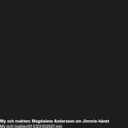
My och makten: Magdalena Andersson om Jimmie-hånet
My och makten
S1 E1
23.10.25
21 min