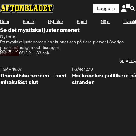
Logga in
Hem
Serier
Nyheter
Sport
Nöje
Livsstil
Se det mystiska ljusfenomenet
Nyheter
Ett mystiskt ljusfenomen har kunnat ses på flera platser i Sverige 
under måndagen och tisdagen.
Se mer
Nyheter
•
07.12.21
•
33 sek
SE ALLA
I GÅR 19:07
0:42
I GÅR 12:19
Dramatiska scenen – med
Här knockas politikern p
mirakulöst slut
stranden