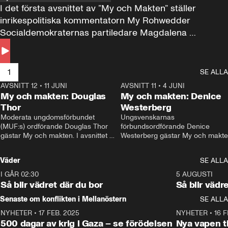
I det första avsnittet av ”My och Makten” ställer 
inrikespolitiska kommentatorn My Rohwedder 
Socialdemokraternas partiledare Magdalena 
Andersson till svars.
1
SE ALLA
AVSNITT 12
•
11 JUNI
26:27
AVSNITT 11
•
4 JUNI
2
My och makten: Douglas
My och makten: Denice
Thor
Westerberg
Moderata ungdomsförbundet 
Ungsvenskarnas 
(MUF:s) ordförande Douglas Thor 
förbundsordförande Denice 
gästar My och makten. I avsnittet 
Westerberg gästar My och makten.
diskuteras tonårsutvisningarna och 
avsnittet diskuteras migrationsfrå
hur Moderaterna ska locka väljare till 
och hur SD ska locka kvinnliga 
Väder
SE ALLA
valet i höst. 
väljare. 
I GÅR 02:30
1:06
5 AUGUSTI
Så blir vädret där du bor
Så blir vädr
Senaste om konflikten i Mellanöstern
SE ALLA
NYHETER
•
17 FEB. 2025
0:45
NYHETER
•
16 F
500 dagar av krig i Gaza – se förödelsen
Nya vapen ti