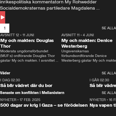
inrikespolitiska kommentatorn My Rohwedder 
Socialdemokraternas partiledare Magdalena 
Andersson till svars.
1
SE ALLA
AVSNITT 12
•
11 JUNI
26:27
AVSNITT 11
•
4 JUNI
2
My och makten: Douglas
My och makten: Denice
Thor
Westerberg
Moderata ungdomsförbundet 
Ungsvenskarnas 
(MUF:s) ordförande Douglas Thor 
förbundsordförande Denice 
gästar My och makten. I avsnittet 
Westerberg gästar My och makten.
diskuteras tonårsutvisningarna och 
avsnittet diskuteras migrationsfrå
hur Moderaterna ska locka väljare till 
och hur SD ska locka kvinnliga 
Väder
SE ALLA
valet i höst. 
väljare. 
I DAG 02:30
1:06
I GÅR 02:30
Så blir vädret där du bor
Så blir vädr
Senaste om konflikten i Mellanöstern
SE ALLA
NYHETER
•
17 FEB. 2025
0:45
NYHETER
•
16 F
500 dagar av krig i Gaza – se förödelsen
Nya vapen ti