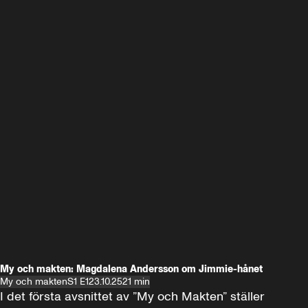
My och makten: Magdalena Andersson om Jimmie-hånet
My och makten
S1 E1
23.10.25
21 min
I det första avsnittet av ”My och Makten” ställer 