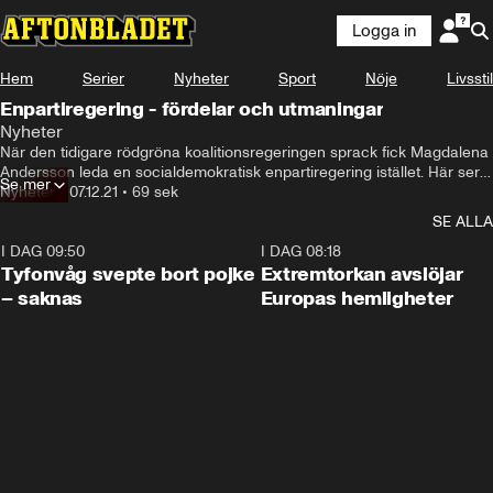
Logga in
Hem
Serier
Nyheter
Sport
Nöje
Livsstil
Enpartiregering - fördelar och utmaningar
Nyheter
När den tidigare rödgröna koalitionsregeringen sprack fick Magdalena 
Andersson leda en socialdemokratisk enpartiregering istället. Här ser 
Se mer
du Aftonbladets politiska kommentator Lena Mellin, förklara hur en 
Nyheter
•
07.12.21
•
69 sek
enpartiregering fungerar.
SE ALLA
I DAG 09:50
0:53
I DAG 08:18
Tyfonvåg svepte bort pojke
Extremtorkan avslöjar
– saknas
Europas hemligheter