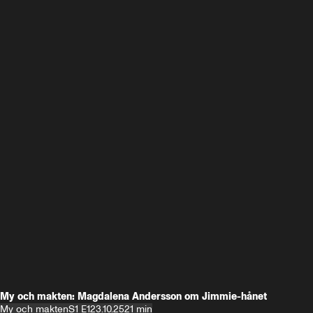
My och makten: Magdalena Andersson om Jimmie-hånet
My och makten
S1 E1
23.10.25
21 min