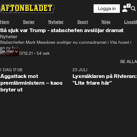
Logga in
Hem
Serier
Nyheter
Sport
Nöje
Livsstil
Så sjuk var Trump - stabschefen avslöjar dramat
Nyheter
Stabschefen Mark Meadows avslöjar nu coronadramat i Vita huset i 
en ny bok.
Se mer
Nyheter
•
07.12.21
•
54 sek
SE ALLA
I DAG 17:08
0:37
23 JULI
Äggattack mot
Lyxmäklaren på Rivieran:
premiärministern – kaos
"Lite friare här"
bryter ut