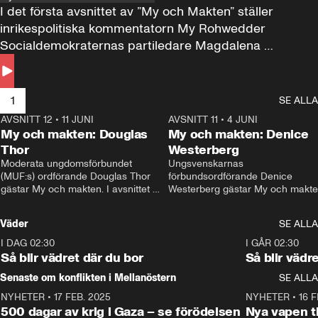
I det första avsnittet av ”My och Makten” ställer 
inrikespolitiska kommentatorn My Rohwedder 
Socialdemokraternas partiledare Magdalena 
Andersson till svars.
1
SE ALLA
AVSNITT 12
•
11 JUNI
26:27
AVSNITT 11
•
4 JUNI
2
My och makten: Douglas
My och makten: Denice
Thor
Westerberg
Moderata ungdomsförbundet 
Ungsvenskarnas 
(MUF:s) ordförande Douglas Thor 
förbundsordförande Denice 
gästar My och makten. I avsnittet 
Westerberg gästar My och makten.
diskuteras tonårsutvisningarna och 
avsnittet diskuteras migrationsfrå
hur Moderaterna ska locka väljare till 
och hur SD ska locka kvinnliga 
Väder
SE ALLA
valet i höst. 
väljare. 
I DAG 02:30
1:06
I GÅR 02:30
Så blir vädret där du bor
Så blir vädr
Senaste om konflikten i Mellanöstern
SE ALLA
NYHETER
•
17 FEB. 2025
0:45
NYHETER
•
16 F
500 dagar av krig i Gaza – se förödelsen
Nya vapen ti