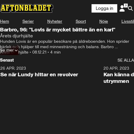
Logga in
Hem
Serier
Nyheter
Sport
Nöje
Livsstil
Barbro, 96: "Lovis är mycket bättre än en karl"
Årets djurhjälte
Hunden Lovis är en populär besökare på äldreboenden. Hon sprider 
kärlek och hjälper till med minnesträning och balans. Barbro 
Se mer
Hagström-Borg, 96, säger att Lovis är mycket bättre än en karl.
Årets djurhjälte
•
08.12.21
•
4 min
Senast
SE ALLA
26 APR. 2023
3:02
20 APR. 2023
Se när Lundy hittar en revolver
Kan känna d
utrymmen