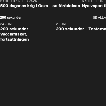
NYHETER
•
17 FEB. 2025
0:45
NYHETER
•
16 F
500 dagar av krig i Gaza – se förödelsen
Nya vapen ti
200 sekunder
SE ALLA
24 JUNI
5:00
2 JUNI
200 sekunder –
200 sekunder – Testern
Vaccinfusket,
fortsättningen