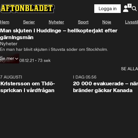
Logga in
Hem
Serier
Nyheter
Sport
Nöje
Livsstil
Man skjuten i Huddinge – helikopterjakt efter
gärningsmän
Nyheter
En man har blivit skjuten i Stuvsta söder om Stockholm.

Se mer
Enligt uppgifter till Aftonbladet blev han beskjuten i en bil.
Nyheter
•
08.12.21
•
73 sek
SE ALLA
7 AUGUSTI
0:42
I DAG 05:56
Kristersson om Tidö-
20 000 evakuerade – nä
sprickan i vårdfrågan
bränder gäckar Kanada