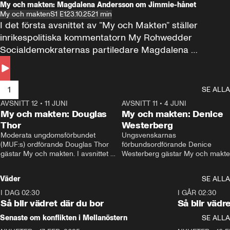
My och makten: Magdalena Andersson om Jimmie-hånet
My och makten
S1 E1
23.10.25
21 min
I det första avsnittet av ”My och Makten” ställer 
inrikespolitiska kommentatorn My Rohwedder 
Socialdemokraternas partiledare Magdalena 
Andersson till svars.
1
SE ALLA
AVSNITT 12
•
11 JUNI
26:27
AVSNITT 11
•
4 JUNI
2
My och makten: Douglas
My och makten: Denice
Thor
Westerberg
Moderata ungdomsförbundet 
Ungsvenskarnas 
(MUF:s) ordförande Douglas Thor 
förbundsordförande Denice 
gästar My och makten. I avsnittet 
Westerberg gästar My och makten.
diskuteras tonårsutvisningarna och 
avsnittet diskuteras migrationsfrå
hur Moderaterna ska locka väljare till 
och hur SD ska locka kvinnliga 
Väder
SE ALLA
valet i höst. 
väljare. 
I DAG 02:30
1:06
I GÅR 02:30
Så blir vädret där du bor
Så blir vädr
Senaste om konflikten i Mellanöstern
SE ALLA