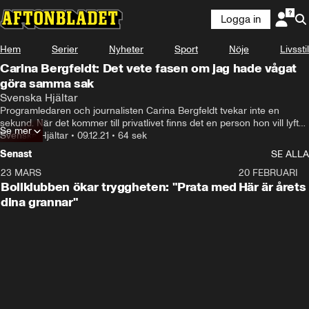
Logga in
Hem
Serier
Nyheter
Sport
Nöje
Livsstil
Carina Bergfeldt: Det vete fasen om jag hade vågat
göra samma sak
Svenska Hjältar
Programledaren och journalisten Carina Bergfeldt tvekar inte en 
sekund. När det kommer till privatlivet finns det en person hon vill lyfta 
Se mer
fram som sin egen hjälte – sin make Jesper Zølck.

Svenska Hjältar
•
09.12.21
•
64 sek
– Han blev kär i mig och han hade ett jättebra jobb i Danmark, väldigt 
Senast
SE ALLA
hög fast lön och sa upp sig från hela skiten bara för att han var kär i 
mig.
23 MARS
1:27
20 FEBRUARI
Bollklubben ökar tryggheten: "Prata med
Här är årets
dina grannar"