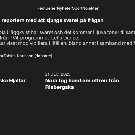
Hem
Serier
Nyheter
Sport
Nöje
Mer
Livsstil
Här överraskar Carola och Tobias reportern med att sjunga svaret på frågan
la Häggkvist har svaret och det kommer i ljuva toner till
från TV4-programmet  Let´s Dance.

har visat mod vid flera tillfällen, bland annat i samband med 
ar
Tobias Karlsson (dansare)
1:00
21 DEC. 2025
1:1
ska Hjältar
Nora tog hand om offren från
Risbergska