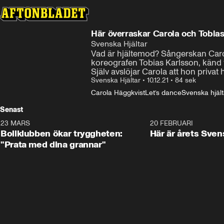
Svenska Hjältar
Vad är hjältemod? Sångerskan Caro
koreografen Tobias Karlsson, känd 
Själv avslöjar Carola att hon privat 
Svenska Hjältar
•
10.12.21
•
84 sek
Carola Häggkvist
Let’s dance
Svenska hjält
Senast
23 MARS
1:27
20 FEBRUARI
Bollklubben ökar tryggheten:
Här är årets Sven
"Prata med dina grannar"