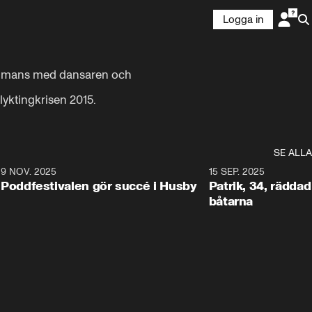
Logga in
sammans med dansaren och 
flyktingkrisen 2015.
SE ALLA
6
9 NOV. 2025
0:29
15 SEP. 2025
Poddfestivalen gör succé i Husby
Patrik, 34, räddad 
båtarna