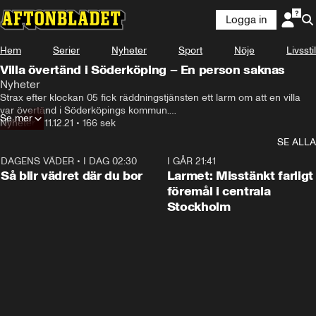
Logga in
Hem
Serier
Nyheter
Sport
Nöje
Livsstil
Villa övertänd i Söderköping – En person saknas
Nyheter
Strax efter klockan 05 fick räddningstjänsten ett larm om att en villa 
var övertänd i Söderköpings kommun.

Se mer
När räddningstjänsten kom till platsen försökte de gå in i byggnaden 
Nyheter
•
11.12.21
•
166 sek
med rökdykare. En person saknas.
SE ALLA
DAGENS VÄDER
•
I DAG 02:30
1:06
I GÅR 21:41
Så blir vädret där du bor
Larmet: Misstänkt farligt
föremål i centrala
Stockholm