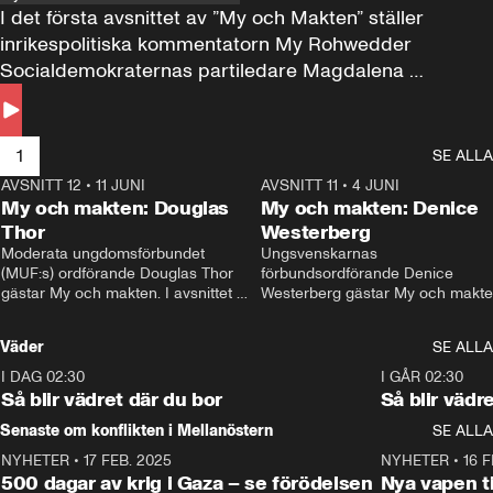
I det första avsnittet av ”My och Makten” ställer 
inrikespolitiska kommentatorn My Rohwedder 
Socialdemokraternas partiledare Magdalena 
Andersson till svars.
1
SE ALLA
AVSNITT 12
•
11 JUNI
26:27
AVSNITT 11
•
4 JUNI
2
My och makten: Douglas
My och makten: Denice
Thor
Westerberg
Moderata ungdomsförbundet 
Ungsvenskarnas 
(MUF:s) ordförande Douglas Thor 
förbundsordförande Denice 
gästar My och makten. I avsnittet 
Westerberg gästar My och makten.
diskuteras tonårsutvisningarna och 
avsnittet diskuteras migrationsfrå
hur Moderaterna ska locka väljare till 
och hur SD ska locka kvinnliga 
Väder
SE ALLA
valet i höst. 
väljare. 
I DAG 02:30
1:06
I GÅR 02:30
Så blir vädret där du bor
Så blir vädr
Senaste om konflikten i Mellanöstern
SE ALLA
NYHETER
•
17 FEB. 2025
0:45
NYHETER
•
16 F
500 dagar av krig i Gaza – se förödelsen
Nya vapen ti