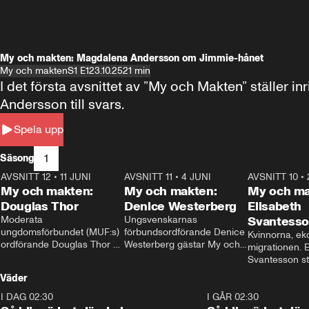
My och makten: Magdalena Andersson om Jimmie-hånet
My och makten
S1 E1
23.10.25
21 min
I det första avsnittet av ”My och Makten” ställe
Andersson till svars.
Spela upp
1
Säsong
AVSNITT 12
•
11 JUNI
26:27
AVSNITT 11
•
4 JUNI
23:40
AVSNITT 10
•
My och makten:
My och makten:
My och ma
Douglas Thor
Denice Westerberg
Elisabeth
Moderata 
Ungsvenskarnas 
Svantess
ungdomsförbundet (MUF:s) 
förbundsordförande Denice 
Kvinnorna, ek
ordförande Douglas Thor 
Westerberg gästar My och 
migrationen. E
gästar My och makten. I 
makten. I avsnittet 
Svantesson stäl
avsnittet diskuteras 
diskuteras migrationsfrågan 
när finansmini
Väder
tonårsutvisningarna och hur 
och hur SD ska locka 
Moderaterna ska locka 
kvinnliga väljare. 
I DAG 02:30
1:06
I GÅR 02:30
väljare till valet i höst. 