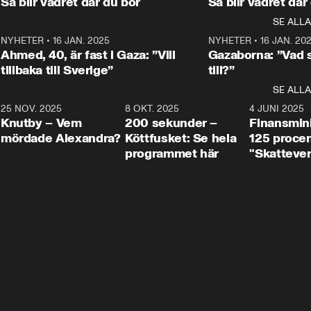
Så blir vädret där du bor
Så blir vädret där
Aftonbladets in
utbildnings- och 
statsminister Ulf Kristersson 
kommentator 
SE ALLA
integrationsminister Simona 
till svars.
Rohwedder stäl
Mohamsson till svars.
Centerpartiets
2
NYHETER
•
16 JAN. 2025
1:01
NYHETER
•
16 JAN. 20
Thand Ring till
Ahmed, 40, är fast i Gaza: ”Vill
Gazaborna: ”Vad s
tillbaka till Sverige”
till?”
SE ALLA
3
25 NOV. 2025
31:05
8 OKT. 2025
4:29
4 JUNI 2025
Knutby – Vem
200 sekunder –
Finansmin
mördade Alexandra?
Köttfusket: Se hela
125 procent
programmet här
"Skattever
viktig uppg