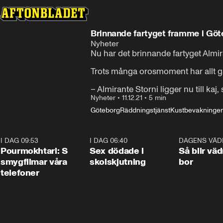
Brinnande fartyget framme i Gö
Nyheter
Nu har det brinnande fartyget Almi
Trots många orosmoment har allt gåt
– Almirante Storni ligger nu till ka
Nyheter
•
11.12.21
•
5 min
Göteborg
Räddningstjänst
Kustbevakninge
I DAG 09:53
1:36
I DAG 06:40
0:47
DAGENS VÄD
Pourmokhtari: S
Sex dödade i
Så blir väd
smygfilmar våra
skolskjutning
bor
telefoner