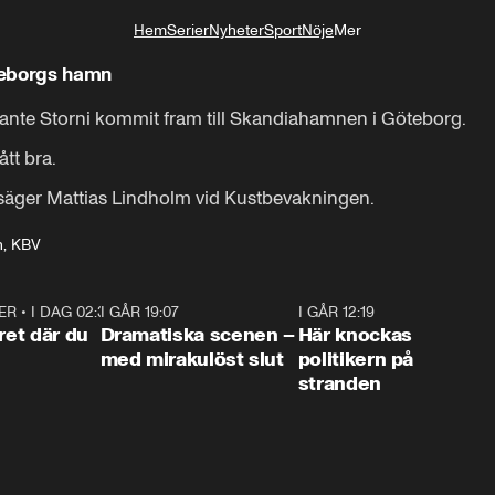
Hem
Serier
Nyheter
Sport
Nöje
Mer
Livsstil
teborgs hamn
rante Storni kommit fram till Skandiahamnen i Göteborg.

t bra.

j, säger Mattias Lindholm vid Kustbevakningen.
n, KBV
ER
•
I DAG 02:30
1:06
I GÅR 19:07
0:42
I GÅR 12:19
0:4
ret där du
Dramatiska scenen –
Här knockas
med mirakulöst slut
politikern på
stranden