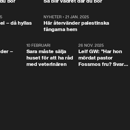
 du bor
Så blir vädret där du bor
vara med så sitter vi förstås 
25
1:22
NYHETER
•
21 JAN. 2025
0:5
ael – då hyllas
Här återvänder palestinska
fångarna hem
4:24
10 FEBRUARI
4:13
26 NOV. 2025
8:1
der –
Sara måste sälja
Leif GW: ”Har hon
huset för att ha råd
mördat pastor
med veterinären
Fossmos fru? Svar
nej.”