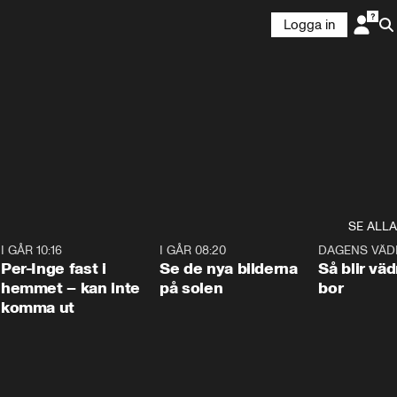
Logga in
SE ALLA
5
I GÅR 10:16
1:26
I GÅR 08:20
0:31
DAGENS VÄD
Per-Inge fast i
Se de nya bilderna
Så blir väd
hemmet – kan inte
på solen
bor
komma ut