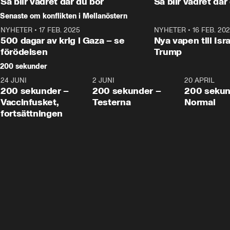
Så blir vädret där du bor
Så blir vädret där
Senaste om konflikten i Mellanöstern
NYHETER
•
17 FEB. 2025
0:45
NYHETER
•
16 FEB. 20
500 dagar av krig i Gaza – se
Nya vapen till Isr
förödelsen
Trump
200 sekunder
24 JUNI
5:00
2 JUNI
4:23
20 APRIL
200 sekunder –
200 sekunder –
200 sekun
Vaccinfusket,
Testerna
Normal
fortsättningen