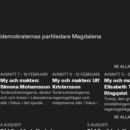
aldemokraternas partiledare Magdalena 
SE ALLA
7
AVSNITT 7
•
19 FEBRUARI
24:30
AVSNITT 6
•
12 FEBRUARI
27:30
AVSNITT 5
•
My och makten:
My och makten: Ulf
My och ma
Simona Mohamsson
Kristersson
Elisabeth
 
Tonårsutvisningarna, skolan 
Tonårsutvisningarna, 
Ringqvist
och och krisen i Liberalerna 
regeringsfrågan och 
Trump, den gr
står i fokus i det sjunde 
matpriserna står i fokus i 
omställningen
avsnittet av ”My och 
det sjätte avsnittet av ”My 
regeringsfråga
makten”. Se när 
och makten”. Se när 
centrum i det 
SE ALLA
Aftonbladets inrikespolitiska 
Aftonbladets inrikespolitiska 
avsnittet av ”
kommentator My 
kommentator My 
6
4 AUGUSTI
1:06
3 AUGUSTI
Makten”. Se nä
Rohwedder ställer 
Rohwedder ställer 