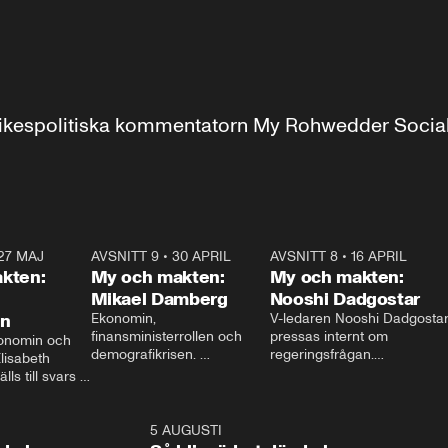
r inrikespolitiska kommentatorn My Rohwedder Soci
27 MAJ
3:51
AVSNITT 9
•
30 APRIL
24:00
AVSNITT 8
•
16 APRIL
25:1
kten:
My och makten:
My och makten:
Mikael Damberg
Nooshi Dadgostar
on
Ekonomin, 
V-ledaren Nooshi Dadgostar
finansministerrollen och 
pressas internt om 
onomin och 
demografikrisen. 
regeringsfrågan.

lisabeth 
Oppositionen ställs till svars 
I Aftonbladets 
ls till svars 
när Socialdemokraternas 
partiledarutfrågning ”My 
stern gästar 
Mikael Damberg gästar My 
och Makten” sätter hon ner 
My och Makten. 
och Makten. 
foten mot kritikerna:

1:06
5 AUGUSTI
1:0
– Vi ställer upp i val. Ska vi 