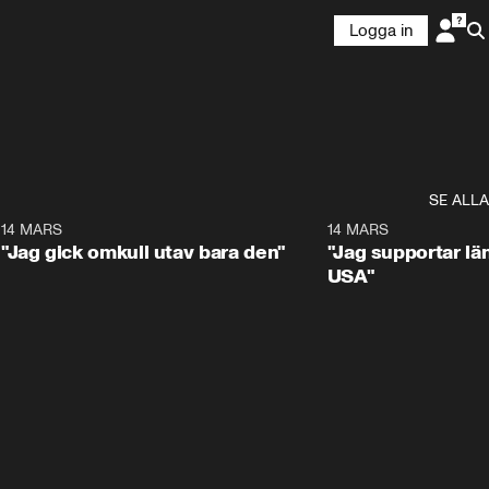
Logga in
SE ALLA
5
14 MARS
1:17
14 MARS
"Jag gick omkull utav bara den"
"Jag supportar lä
USA"