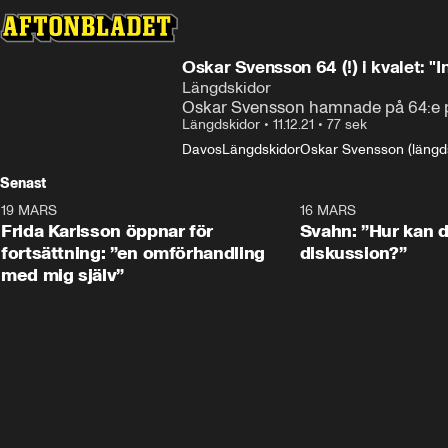
Oskar Svensson 64 (!) i kvalet: "
Längdskidor
Oskar Svensson hamnade på 64:e pla
Längdskidor
•
11.12.21
•
77 sek
Davos
Längdskidor
Oskar Svensson (längd
Senast
19 MARS
0:26
16 MARS
Frida Karlsson öppnar för
Svahn: ”Hur kan de
fortsättning: ”en omförhandling
diskussion?”
med mig själv”