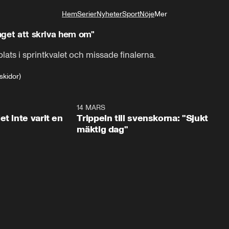
Hem
Serier
Nyheter
Sport
Nöje
Mer
Livsstil
Inget att skriva hem om"
ts i sprintkvalet och missade finalerna.
skidor)
1:29
14 MARS
1:0
t inte varit en
Trippeln till svenskorna: "Sjukt
mäktig dag"