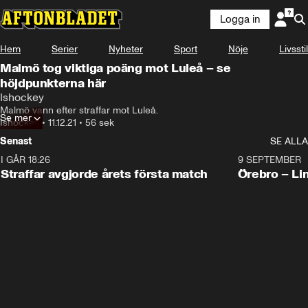
Logga in
Hem
Serier
Nyheter
Sport
Nöje
Livsstil
Malmö tog viktiga poäng mot Luleå – se
höjdpunkterna här
Ishockey
Malmö vann efter straffar mot Luleå.
Se mer
Ishockey
•
11.12.21
•
56 sek
Senast
SE ALLA
I GÅR 18:26
2:19
9 SEPTEMBER
Plus
Straffar avgjorde årets första match
Örebro – Li