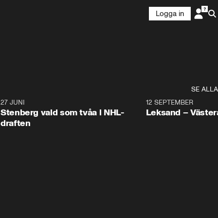
Logga in
SE ALLA
9
27 JUNI
0:49
12 SEPTEMBER
Plus
Stenberg vald som tvåa i NHL-
Leksand – Väster
draften