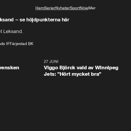
Hem
Serier
Nyheter
Sport
Nöje
Mer
Livsstil
ksand – se höjdpunkterna här
ot Leksand.
ds IF
Färjestad BK
0:30
27 JUNI
0:4
svensken
Viggo Björck vald av Winnipeg
Jets: ”Hört mycket bra”