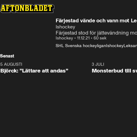
Färjestad vände och vann mot Le
Ishockey
Färjestad stod för jättevändning m
Ishockey
•
11.12.21
•
60 sek
SHL Svenska hockeyligan
Ishockey
Leksan
Senast
5 AUGUSTI
2:08
3 JULI
Björck: ”Lättare att andas”
Monsterbud till 