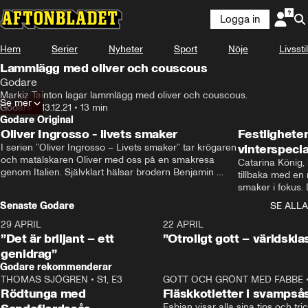
Logga in
Hem
Serier
Nyheter
Sport
Nöje
Livsstil
Lammlägg med oliver och couscous
Godare
Markiz Tainton lagar lammlägg med oliver och couscous.
Se mer
Godare
•
13.12.21
•
13 min
Godare Original
Oliver Ingrosso - livets smaker
Festlighete
I serien ”Oliver Ingrosso – Livets smaker” tar krögaren 
vinterspecia
och matälskaren Oliver med oss på en smakresa 
Catarina König, 
genom Italien. Självklart hälsar brodern Benjamin 
tillbaka med en
Ingrosso på i Rom.
smaker i fokus. D
julfavoriter och 
Senaste Godare
SE ALLA
succé.
29 APRIL
0:50
22 APRIL
”Det är briljant – ett
”Otroligt gott – världskla
genidrag”
Godare rekommenderar
THOMAS SJÖGREN
•
S1, E3
13:56
GOTT OCH GRÖNT MED FABBE
Rödtunga med
Fläskkotletter i svampså
Fabian visar alla sina tips och tric