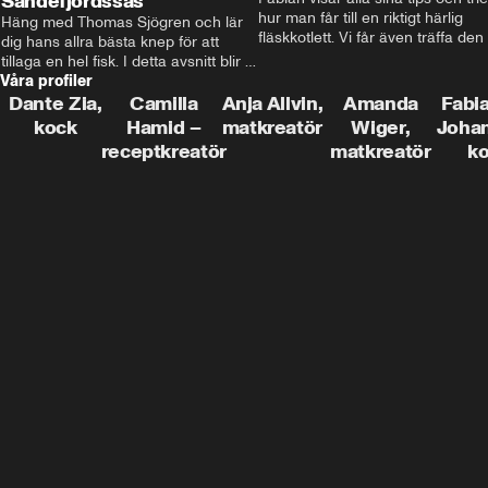
Sandefjordssås
hur man får till en riktigt härlig 
Häng med Thomas Sjögren och lär 
fläskkotlett. Vi får även träffa den 
dig hans allra bästa knep för att 
före detta schlagerkungen Fredrik
tillaga en hel fisk. I detta avsnitt blir 
som lämnat stan och sadlat om till
Våra profiler
de helstekt rödtunga med 
grisbonde på Gotland.
sandefjordssås och en magisk sallad 
Dante Zia,
Camilla
Anja Allvin,
Amanda
Fabia
på pepparrot och äpple.
kock
Hamid –
matkreatör
Wiger,
Joha
receptkreatör
matkreatör
k