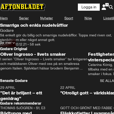
Logga in
Hem
Serier
Nyheter
Sport
Nöje
Livsstil
Smarriga och enkla nudelvåfflor
Godare
Så enkelt gör du billig och smarriga nudelvåfflor. Toppa med riven ost, 
stenbitsrom eller något annat gott.
Se mer
Godare
•
13.12.21
•
58 sek
Godare Original
Oliver Ingrosso - livets smaker
Festlighete
I serien ”Oliver Ingrosso – Livets smaker” tar krögaren 
vinterspecia
och matälskaren Oliver med oss på en smakresa 
Catarina König, 
genom Italien. Självklart hälsar brodern Benjamin 
tillbaka med en
Ingrosso på i Rom.
smaker i fokus. D
julfavoriter och 
Senaste Godare
SE ALLA
succé.
29 APRIL
0:50
22 APRIL
”Det är briljant – ett
”Otroligt gott – världskla
genidrag”
Godare rekommenderar
THOMAS SJÖGREN
•
S1, E3
13:56
GOTT OCH GRÖNT MED FABBE
Rödtunga med
Fläskkotletter i svampså