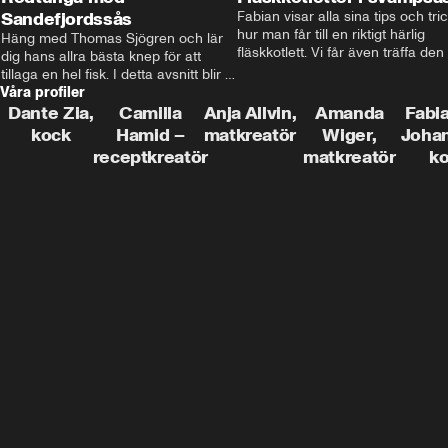
Sandefjordssås
Fabian visar alla sina tips och tric
hur man får till en riktigt härlig 
Häng med Thomas Sjögren och lär 
fläskkotlett. Vi får även träffa den 
dig hans allra bästa knep för att 
före detta schlagerkungen Fredrik
tillaga en hel fisk. I detta avsnitt blir 
som lämnat stan och sadlat om till
Våra profiler
de helstekt rödtunga med 
grisbonde på Gotland.
sandefjordssås och en magisk sallad 
Dante Zia,
Camilla
Anja Allvin,
Amanda
Fabia
på pepparrot och äpple.
kock
Hamid –
matkreatör
Wiger,
Joha
receptkreatör
matkreatör
k