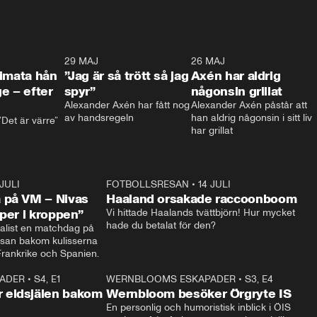
0:26
29 MAJ
0:30
26 MAJ
0:3
timata hån
”Jag är så trött så jag
Axén har aldrig
e – efter
spyr”
någonsin grillat
Alexander Axén har fått nog 
Alexander Axén påstår att 
av handsregeln
han aldrig någonsin i sitt liv 
Det är värre”
har grillat
 JULI
36:52
FOTBOLLSRESAN
•
14 JULI
0:3
 på VM – Nivas
Haaland orsakade raccoonboom
yper i kroppen”
Vi hittade Haalands tvättbjörn! Hur mycket 
hade du betalat för den?
list en matchdag på 
esan bakom kulisserna 
på semifinalen mellan Frankrike och Spanien. 
ADER
•
S4, E1
32:14
WERNBLOOMS ESKAPADER
•
S3, E4
33:1
Plus
 eldsjälen bakom
Wernbloom besöker Örgryte IS
En personlig och humoristisk inblick i ÖIS 