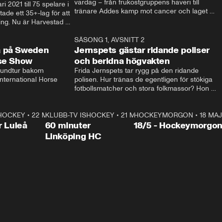
vardag – från frukostgruppens haveri till 
i 2021 till 75 spelare i 
tränare Addes kamp mot cancer och laget 
de ett 35+-lag för att 
som siktar mot Allsvenskan.
ing. Nu är Harvestad 
ch Wernbloom kliver 
14:14
SÄSONG 1, AVSNITT 2
24:5
a på Sweden
Jernspets gästar ridande poliser
rse Show
och beridna högvakten
rundtur bakom 
Frida Jernspets tar rygg på den ridande 
ternational Horse 
polisen. Hur tränas de egentligen för stökiga 
fotbollsmatcher och stora folkmassor? Hon 
hälsar även på hos beridna högvakten, som 
den här dagen ska byta av högvakten, som 
SHOCKEY
1:00:28
•
22 MAJ
KLUBB-TV ISHOCKEY
vaktar slottet.
1:00:18
•
21 MAJ
HOCKEYMORGON
•
18 MAJ
Plus
r Luleå
60 minuter
18/5 - Hockeymorgo
Linköping HC