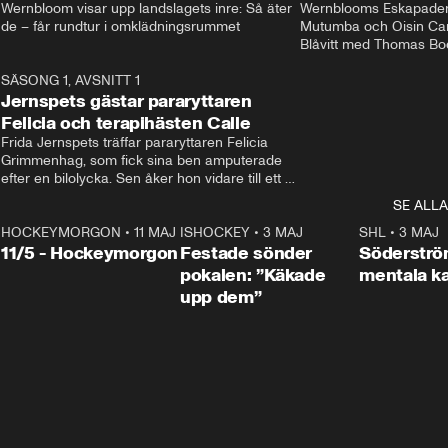
Wernbloom visar upp landslagets inre: Så äter 
Wernblooms Eskapader:
de – får rundtur i omklädningsrummet
Mutumba och Oisin Cant
Blåvitt med Thomas Bo
0
SÄSONG 1, AVSNITT 1
25:12
Jernspets gästar pararyttaren
Felicia och terapihästen Calle
Frida Jernspets träffar pararyttaren Felicia 
Grimmenhag, som fick sina ben amputerade 
efter en bilolycka. Sen åker hon vidare till ett 
vård- och omsorgsboende med den 76 
SE ALLA
centimeter höga terapihästen Calle.
HOCKEYMORGON
•
11 MAJ
ISHOCKEY
•
3 MAJ
0:22
SHL
•
3 MAJ
n
11/5 - Hockeymorgon
Festade sönder
Söderströ
pokalen: ”Käkade
mentala 
upp dem”