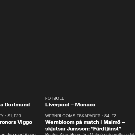
FOTBOLL
LIVE
LIV
Plus
ia Dortmund
Liverpool – Monaco
EY
•
S1, E29
17:38
WERNBLOOMS ESKAPADER
•
S4, E2
38:2
ronors Viggo
Wernbloom på match i Malmö –
skjutsar Jansson: ”Färdtjänst”
en dag med Viggo 
Pontus Wernbloom är i Malmö och grottar i det 