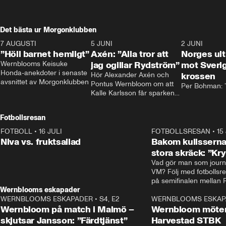
Det bästa ur Morgonklubben
7 AUGUSTI
1:14
5 JUNI
0:44
2 JUNI
”Höll barnet hemligt”
Axén: ”Alla tror att
Norges ul
Wernblooms Keisuke 
jag ogillar Rydström”
mot Sverig
Honda-anekdoter i senaste 
Hör Alexander Axén och 
krossen
avsnittet av Morgonklubben
Pontus Wernbloom om att 
Per Bohman: ”
Kalle Karlsson får sparken 
från Bajen och att Henrik 
Rydström tar över
Fotbollsresan
FOTBOLL
•
16 JULI
0:44
FOTBOLLSRESAN
•
15
Niva vs. fruktsallad
Bakom kulisserna
stora skräck: ”Kr
Vad gör man som journa
VM? Följ med fotbollsr
Wernblooms eskapader
WERNBLOOMS ESKAPADER
•
S4, E2
38:23
WERNBLOOMS ESKAP
Wernbloom på match i Malmö –
Wernbloom möter
skjutsar Jansson: ”Färdtjänst”
Harvestad STBK