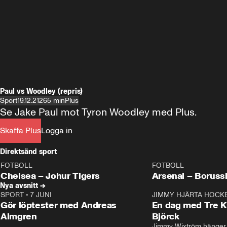
Paul vs Woodley (repris)
Sport
19.12.21
265 min
Plus
Se Jake Paul mot Tyron Woodley med Plus.
Skaffa Plus
Logga in
Direktsänd sport
FOTBOLL
FOTBOLL
LIVE
Plus
Plus
Chelsea – Johur Tigers
Arsenal – Boruss
Nya avsnitt →
SPORT
•
7 JUNI
16:36
JIMMY HJÄRTA HOCK
Gör löptester med Andreas
En dag med Tre K
Almgren
Björck
Jimmy Wixtröm hänger 