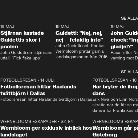
SE ALLA
1
19 MAJ
0:43
19 MAJ
0:39
19 MAJ
Stjärnan kastade
Guidetti: ”Nej, nej,
John Guide
Guidettis skor i
nej – felaktig info”
chock: ”I
poolen
John Guidetti och Pontus 
glädje!?”
Wernbloom pratar gamla 
John Guidetti om stjärnans 
Rasar efter N
landslagsminnen från 2016
utfall: ”Fick fiska upp”
varning mot D
SE ALLA
8
FOTBOLLSRESAN
•
14 JULI
41:35
FOTBOLLSRESAN
•
10
Fotbollsresan hittar Haalands
Här bryter de ih
tvättbjörn i Dallas
dans
Fotbollsresan hittar Haalands tvättbjörn i Dallas
Erik Niva och Linn Nord
skratta när de får se 
dans inför Frankrikes st
VM-kvartsfinalen. 
4
WERNBLOOMS ESKAPADER
•
S2, E4
24:20
WERNBLOOMS ESKAP
Plus
Wernbloom ger exklusiv inblick hos
Wernbloom går på
landslaget
Göteborg