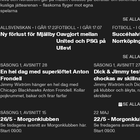
kusliga jättearenan – flaskorna flyger mot egna 
spelarna 
SE ALLA
6
ALLSVENSKAN
•
I GÅR 17:22
0:37
FOTBOLL
•
I GÅR 17:07
1:22
FOTBOLL
•
I
Ny förlust för Mjällby
Oavgjort mellan
Succéhalvl
United och PSG på
Norrköpin
Ullevi
SE ALLA
8
SÄSONG 1, AVSNITT 28
20:38
SÄSONG 1, AVSNITT 2
Plus
En hel dag med superlöftet Anton
Dick & Jimmy test
Frondell
chockas av skill
Jimmy Wixtröm hänger en hel dag med 
Jimmy Wixtröm och Dick
Chicago Blackhawks Anton Frondell. Kollar 
på klubbor och åkyta, r
pojkrummet, bakar och firar farfar
skridskor 
SE ALLA
SÄSONG 1, AVSNITT 15
22 MAJ
26/5 - Morgonklubben
22/5 - Morgonkl
Se tisdagens avsnitt av Morgonklubben här. 
Se fredagens avsnitt a
Start 09.00. 
Start 09.00. 