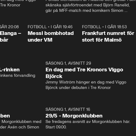
 Tre Kronor
skånska självförtroendet med Björn Ranelid, 
går på MFF-match med komikern Simon 
”Chippen” Svensson och hjälper skadade 
stjärnbacken Pontus Jansson hem. 
 GÅR 20:08
1:07
FOTBOLL
•
I GÅR 19:46
0:47
FOTBOLL
•
I GÅR 18:53
0:5
Elanga –
Messi bombhotad
Frankfurt numret för
 bår
under VM
stort för Malmö
1:04
SÄSONG 1, AVSNITT 29
17:3
L-rinken
En dag med Tre Kronors Viggo
inkens förvandling
Björck
Jimmy Wixtröm hänger en dag med Viggo 
Björck under debuten i Tre Kronor
SÄSONG 1, AVSNITT 16
bben
29/5 - Morgonklubben
av Morgonklubben med 
Se fredagens avsnitt av Morgonklubben här. 
nder Axén och Simon 
Start 09.00. 