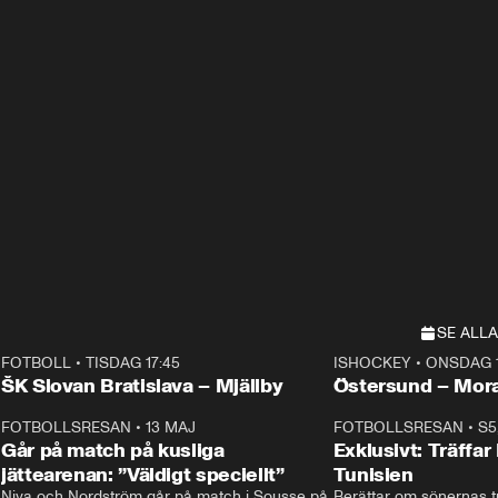
SE ALLA
FOTBOLL
•
TISDAG 17:45
ISHOCKEY
•
ONSDAG 1
E
Plus
Plus
ŠK Slovan Bratislava – Mjällby
Östersund – Mor
3
FOTBOLLSRESAN
•
13 MAJ
33:19
FOTBOLLSRESAN
•
S5
Går på match på kusliga
Exklusivt: Träffar
jättearenan: ”Väldigt speciellt”
Tunisien
Niva och Nordström går på match i Sousse på 
Berättar om sönernas tu