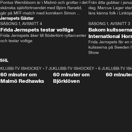
Pontus Wernbloom är i Malmö och grottar i det 
Från åtta gubbar i januar
skånska självförtroendet med Björn Ranelid, 
dag. Marcus Lager starta
går på MFF-match med komikern Simon 
lära känna folk i Linköp
Jernspets Gästar
”Chippen” Svensson och hjälper skadade 
STBK en institution – o
SÄSONG 1, AVSNITT 4
stjärnbacken Pontus Jansson hem. 
13:37
rakt in i värmen.
SÄSONG 1, AVSNITT 3
Frida Jernspets testar voltige
Bakom kulissern
Frida Jernspets åker till Södertörn ryttarcenter 
International Ho
och testar voltige
Frida Jernspets får en 
kulisserna på Sweden In
Show
SHL
KLUBB-TV ISHOCKEY
1:02:53
•
7 JUNI
KLUBB-TV ISHOCKEY
1:00:59
•
6 JUNI
KLUBB-TV I
Plus
Plus
60 minuter om
60 minuter om
60 minute
Malmö Redhawks
Björklöven