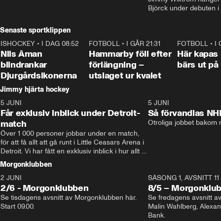
Björck under debuten i
Senaste sportklippen
ISHOCKEY
•
I DAG 08:52
1:08
FOTBOLL
•
I GÅR 21:31
1:28
FOTBOLL
•
I
Nils Åman
Hammarby föll efter
Här kapas 
blindrankar
förlängning –
bärs ut på
Djurgårdsikonerna
utslaget ur kvalet
Jimmy hjärta hockey
5 JUNI
11:14
5 JUNI
Får exklusiv inblick under Detroit-
Så förvandlas NH
match
Otroliga jobbet bakom r
Över 1 000 personer jobbar under en match, 
för att få allt att gå runt i Little Ceasars Arena i 
Detroit. Vi har fått en exklusiv inblick i hur allt 
fungerar inför och under match i världens 
Morgonklubben
bästa hockeyliga
2 JUNI
SÄSONG 1, AVSNITT 11
2/6 - Morgonklubben
8/5 – Morgonklu
Se tisdagens avsnitt av Morgonklubben här. 
Se fredagens avsnitt 
Start 09.00. 
Malin Wahlberg, Alexa
Bank. 