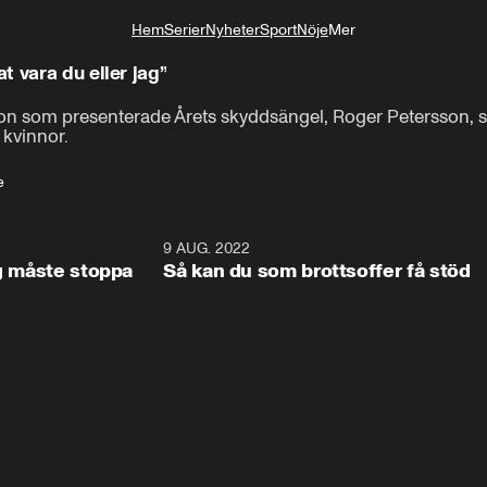
Hem
Serier
Nyheter
Sport
Nöje
Mer
Livsstil
t vara du eller jag”
on som presenterade Årets skyddsängel, Roger Petersson, s
 kvinnor.
e
1:53
9 AUG. 2022
0:5
ag måste stoppa
Så kan du som brottsoffer få stöd