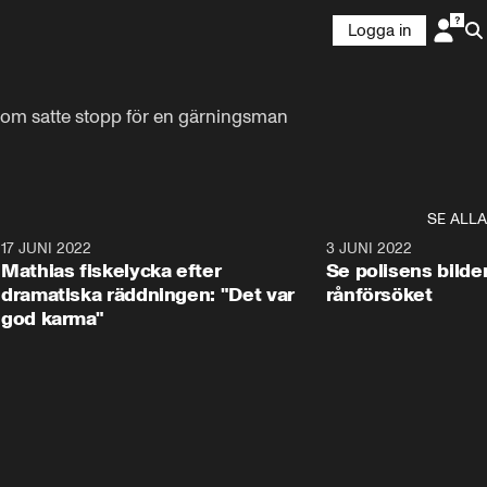
Logga in
om satte stopp för en gärningsman 
SE ALLA
2
17 JUNI 2022
2:36
3 JUNI 2022
Mathias fiskelycka efter
Se polisens bild
dramatiska räddningen: "Det var
rånförsöket
god karma"