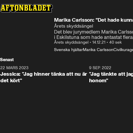
Marika Carlsson: ”Det hade kunna
Årets skyddsängel
Det blev jurymedlem Marika Carlss
i Eskilstuna som hade antastat flera
Årets skyddsängel
•
14.12.21
•
40 sek
Svenska hjältar
Marika Carlsson
Civilkurag
Senast
22 MARS 2023
1:49
9 SEP. 2022
Jessica: "Jag hinner tänka att nu är
"Jag tänkte att j
det kört"
honom"