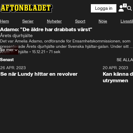
Logga in
Hem
Serier
Nyheter
Sport
Nöje
Livsstil
Adamo: "De äldre har drabbats värst"
Årets djurhjälte
Det var Amelia Adamo, ordförande för Ensamhetskommissionen, som 
presenterade Årets djurhjälte under Svenska hjältar-galan. Under sitt 
Se mer
tal berättade hon om de som hon anser har drabbats mest av social 
Årets djurhjälte
•
15.12.21
•
71 sek
distansering under pandemin.
Senast
SE ALLA
26 APR. 2023
3:02
20 APR. 2023
Se när Lundy hittar en revolver
Kan känna d
utrymmen