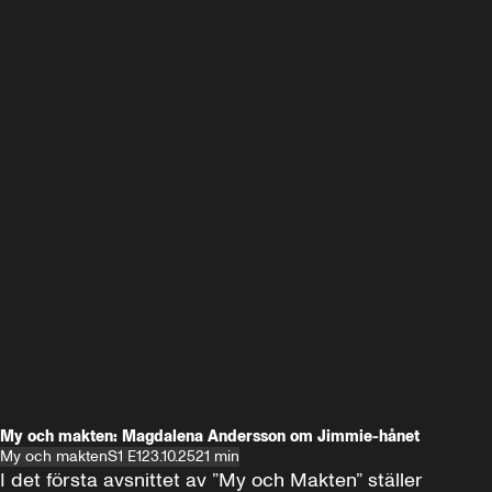
My och makten: Magdalena Andersson om Jimmie-hånet
My och makten
S1 E1
23.10.25
21 min
I det första avsnittet av ”My och Makten” ställer 