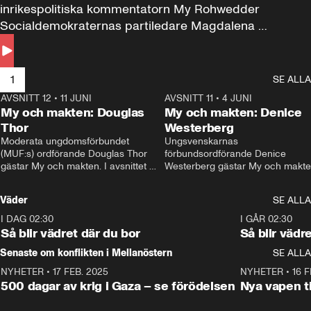
inrikespolitiska kommentatorn My Rohwedder 
Socialdemokraternas partiledare Magdalena 
Andersson till svars.
1
SE ALLA
AVSNITT 12
•
11 JUNI
26:27
AVSNITT 11
•
4 JUNI
2
My och makten: Douglas
My och makten: Denice
Thor
Westerberg
Moderata ungdomsförbundet 
Ungsvenskarnas 
(MUF:s) ordförande Douglas Thor 
förbundsordförande Denice 
gästar My och makten. I avsnittet 
Westerberg gästar My och makten.
diskuteras tonårsutvisningarna och 
avsnittet diskuteras migrationsfrå
hur Moderaterna ska locka väljare till 
och hur SD ska locka kvinnliga 
Väder
SE ALLA
valet i höst. 
väljare. 
I DAG 02:30
1:06
I GÅR 02:30
Så blir vädret där du bor
Så blir vädr
Senaste om konflikten i Mellanöstern
SE ALLA
NYHETER
•
17 FEB. 2025
0:45
NYHETER
•
16 F
500 dagar av krig i Gaza – se förödelsen
Nya vapen ti