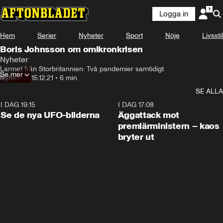
Logga in
Hem
Serier
Nyheter
Sport
Nöje
Livsstil
Boris Johnsson om omikronkrisen
Nyheter
Larmet från Storbritannien: Två pandemier samtidigt
Se mer
Nyheter
•
15.12.21
•
6 min
SE ALLA
I DAG 19:15
0:36
I DAG 17:08
Se de nya UFO-bilderna
Äggattack mot
premiärministern – kaos
bryter ut