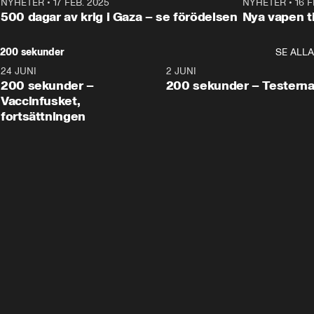
NYHETER
•
17 FEB. 2025
0:45
NYHETER
•
16 F
500 dagar av krig i Gaza – se förödelsen
Nya vapen ti
200 sekunder
SE ALLA
24 JUNI
5:00
2 JUNI
200 sekunder –
200 sekunder – Testern
Vaccinfusket,
fortsättningen