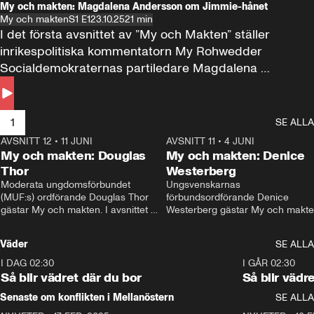
My och makten: Magdalena Andersson om Jimmie-hånet
My och makten
S1 E1
23.10.25
21 min
I det första avsnittet av ”My och Makten” ställer 
inrikespolitiska kommentatorn My Rohwedder 
Socialdemokraternas partiledare Magdalena 
Andersson till svars.
1
SE ALLA
AVSNITT 12
•
11 JUNI
26:27
AVSNITT 11
•
4 JUNI
2
My och makten: Douglas
My och makten: Denice
Thor
Westerberg
Moderata ungdomsförbundet 
Ungsvenskarnas 
(MUF:s) ordförande Douglas Thor 
förbundsordförande Denice 
gästar My och makten. I avsnittet 
Westerberg gästar My och makten.
diskuteras tonårsutvisningarna och 
avsnittet diskuteras migrationsfrå
hur Moderaterna ska locka väljare till 
och hur SD ska locka kvinnliga 
Väder
SE ALLA
valet i höst. 
väljare. 
I DAG 02:30
1:06
I GÅR 02:30
Så blir vädret där du bor
Så blir vädr
Senaste om konflikten i Mellanöstern
SE ALLA