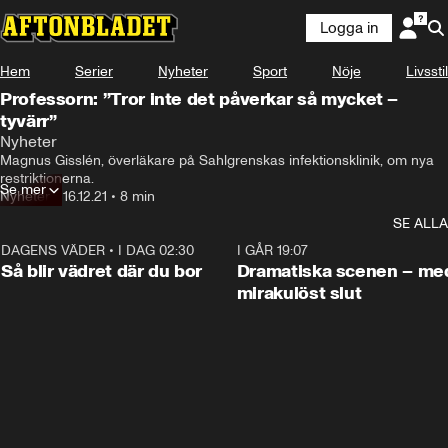
Logga in
Något gick fel
Hem
Serier
Nyheter
Sport
Nöje
Livsstil
Denna videofil kan inte spelas.
Professorn: ”Tror inte det påverkar så mycket –
Fel kod
:
232404
tyvärr”
Försök igen
Nyheter
Magnus Gisslén, överläkare på Sahlgrenskas infektionsklinik, om nya 
restriktionerna.
Se mer
Nyheter
•
16.12.21
•
8 min
SE ALLA
DAGENS VÄDER
•
I DAG 02:30
1:06
I GÅR 19:07
Så blir vädret där du bor
Dramatiska scenen – me
mirakulöst slut