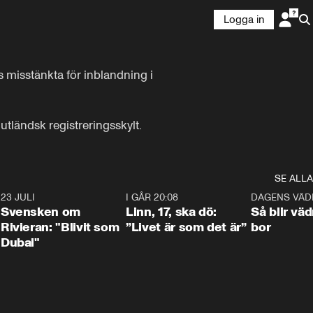
Logga in
 misstänkta för inblandning i 
utländsk registreringsskylt.
SE ALLA
4
23 JULI
1:42
I GÅR 20:08
4:36
DAGENS VÄD
Svensken om
Linn, 17, ska dö:
Så blir väd
Rivieran: "Blivit som
”Livet är som det är”
bor
Dubai"