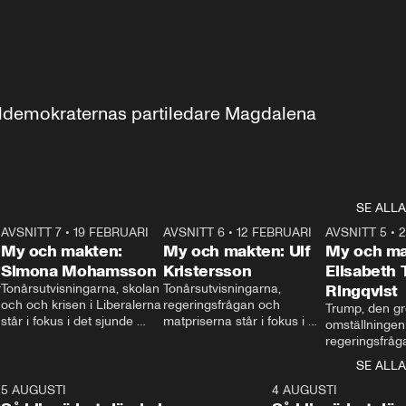
aldemokraternas partiledare Magdalena 
SE ALLA
7
AVSNITT 7
•
19 FEBRUARI
24:30
AVSNITT 6
•
12 FEBRUARI
27:30
AVSNITT 5
•
My och makten:
My och makten: Ulf
My och ma
Simona Mohamsson
Kristersson
Elisabeth
 
Tonårsutvisningarna, skolan 
Tonårsutvisningarna, 
Ringqvist
och och krisen i Liberalerna 
regeringsfrågan och 
Trump, den gr
står i fokus i det sjunde 
matpriserna står i fokus i 
omställningen
avsnittet av ”My och 
det sjätte avsnittet av ”My 
regeringsfråga
makten”. Se när 
och makten”. Se när 
centrum i det 
SE ALLA
Aftonbladets inrikespolitiska 
Aftonbladets inrikespolitiska 
avsnittet av ”
kommentator My 
kommentator My 
6
5 AUGUSTI
1:06
4 AUGUSTI
Makten”. Se nä
Rohwedder ställer 
Rohwedder ställer 