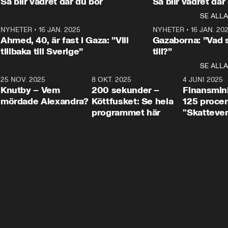
Så blir vädret där du bor
Så blir vädret där
Aftonbladets in
utbildnings- och 
statsminister Ulf Kristersson 
kommentator 
SE ALLA
integrationsminister Simona 
till svars.
Rohwedder stäl
Mohamsson till svars.
Centerpartiets
2
NYHETER
•
16 JAN. 2025
1:01
NYHETER
•
16 JAN. 20
Thand Ring till
Ahmed, 40, är fast i Gaza: ”Vill
Gazaborna: ”Vad s
tillbaka till Sverige”
till?”
SE ALLA
3
25 NOV. 2025
31:05
8 OKT. 2025
4:29
4 JUNI 2025
Knutby – Vem
200 sekunder –
Finansmin
mördade Alexandra?
Köttfusket: Se hela
125 procent
programmet här
"Skattever
viktig uppg