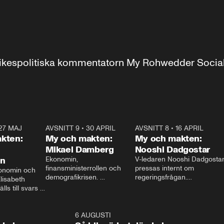
r inrikespolitiska kommentatorn My Rohwedder Soci
27 MAJ
3:51
AVSNITT 9
•
30 APRIL
24:00
AVSNITT 8
•
16 APRIL
25:1
kten:
My och makten:
My och makten:
Mikael Damberg
Nooshi Dadgostar
on
Ekonomin, 
V-ledaren Nooshi Dadgostar
finansministerrollen och 
pressas internt om 
onomin och 
demografikrisen. 
regeringsfrågan.

lisabeth 
Oppositionen ställs till svars 
I Aftonbladets 
ls till svars 
när Socialdemokraternas 
partiledarutfrågning ”My 
stern gästar 
Mikael Damberg gästar My 
och Makten” sätter hon ner 
My och Makten. 
och Makten. 
foten mot kritikerna:

1:06
6 AUGUSTI
1:0
– Vi ställer upp i val. Ska vi 