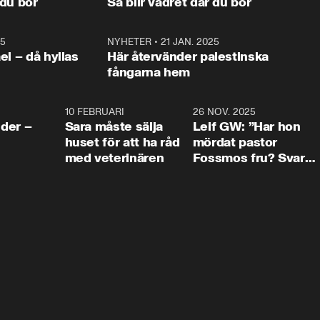
 du bor
Så blir vädret där du bor
vara med så sitter vi förstås 
25
1:22
NYHETER
•
21 JAN. 2025
0:5
ael – då hyllas
Här återvänder palestinska
fångarna hem
4:24
10 FEBRUARI
4:13
26 NOV. 2025
8:1
der –
Sara måste sälja
Leif GW: ”Har hon
huset för att ha råd
mördat pastor
med veterinären
Fossmos fru? Svar
nej.”