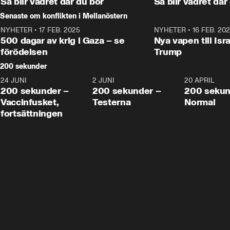
Så blir vädret där du bor
Så blir vädret där
Senaste om konflikten i Mellanöstern
NYHETER
•
17 FEB. 2025
0:45
NYHETER
•
16 FEB. 20
500 dagar av krig i Gaza – se
Nya vapen till Isr
förödelsen
Trump
200 sekunder
24 JUNI
5:00
2 JUNI
4:23
20 APRIL
200 sekunder –
200 sekunder –
200 sekun
Vaccinfusket,
Testerna
Normal
fortsättningen