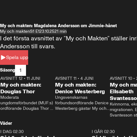
My och makten: Magdalena Andersson om Jimmie-hånet
My och makten
S1 E1
23.10.25
21 min
I det första avsnittet av ”My och Makten” ställe
Andersson till svars.
Spela upp
1
Säsong
AVSNITT 12
•
11 JUNI
26:27
AVSNITT 11
•
4 JUNI
23:40
AVSNITT 10
•
My och makten:
My och makten:
My och ma
Douglas Thor
Denice Westerberg
Elisabeth
Moderata 
Ungsvenskarnas 
Svantess
ungdomsförbundet (MUF:s) 
förbundsordförande Denice 
Kvinnorna, ek
ordförande Douglas Thor 
Westerberg gästar My och 
migrationen. E
gästar My och makten. I 
makten. I avsnittet 
Svantesson stäl
avsnittet diskuteras 
diskuteras migrationsfrågan 
när finansmini
Väder
tonårsutvisningarna och hur 
och hur SD ska locka 
Moderaterna ska locka 
kvinnliga väljare. 
I DAG 02:30
1:06
I GÅR 02:30
väljare till valet i höst. 