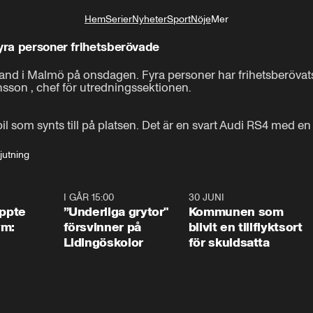
Hem
Serier
Nyheter
Sport
Nöje
Mer
Livsstil
fyra personer frihetsberövade
rand i Malmö på onsdagen. Fyra personer har frihetsberövats
son , chef för utredningssektionen.

il som synts till på platsen. Det är en svart Audi RS4 med en 
jutning
1:01
I GÅR 15:00
1:07
30 JUNI
1:2
äppte
”Underliga grytor"
Kommunen som
ym:
försvinner på
blivit en tillflyktsort
Lidingöskolor
för skuldsatta