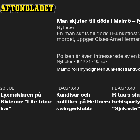
Man skjuten till döds i Malmö – 
Nyheter
En man sköts till döds i Bunkeflost
mordet, uppger Claes-Arne Hermans
Polisen är även intresserade av en b
Nyheter
•
16.12.21
•
90 sek
Malmö
Polismyndigheten
Bunkeflostrand
Sk
23 JULI
2:02
I DAG 13:46
0:55
I DAG 10:40
Lyxmäklaren på
Kändisar och
Rituals sl
Rivieran: "Lite friare
politiker på Heffners
bebisparf
här"
swingerklubb
”Sjukaste”