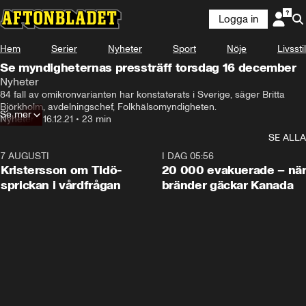
Logga in
Hem
Serier
Nyheter
Sport
Nöje
Livsstil
Se myndigheternas pressträff torsdag 16 december
Nyheter
84 fall av omikronvarianten har konstaterats i Sverige, säger Britta 
Björkholm, avdelningschef, Folkhälsomyndigheten.
Se mer
Nyheter
•
16.12.21
•
23 min
SE ALLA
7 AUGUSTI
0:42
I DAG 05:56
Kristersson om Tidö-
20 000 evakuerade – nä
sprickan i vårdfrågan
bränder gäckar Kanada