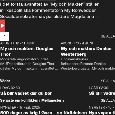
I det första avsnittet av ”My och Makten” ställer 
inrikespolitiska kommentatorn My Rohwedder 
Socialdemokraternas partiledare Magdalena 
Andersson till svars.
1
SE ALLA
AVSNITT 12
•
11 JUNI
26:27
AVSNITT 11
•
4 JUNI
2
My och makten: Douglas
My och makten: Denice
Thor
Westerberg
Moderata ungdomsförbundet 
Ungsvenskarnas 
(MUF:s) ordförande Douglas Thor 
förbundsordförande Denice 
gästar My och makten. I avsnittet 
Westerberg gästar My och makten.
diskuteras tonårsutvisningarna och 
avsnittet diskuteras migrationsfrå
hur Moderaterna ska locka väljare till 
och hur SD ska locka kvinnliga 
Väder
SE ALLA
valet i höst. 
väljare. 
I DAG 02:30
1:06
I GÅR 02:30
Så blir vädret där du bor
Så blir vädr
Senaste om konflikten i Mellanöstern
SE ALLA
NYHETER
•
17 FEB. 2025
0:45
NYHETER
•
16 F
500 dagar av krig i Gaza – se förödelsen
Nya vapen ti