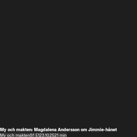
My och makten: Magdalena Andersson om Jimmie-hånet
My och makten
S1 E1
23.10.25
21 min