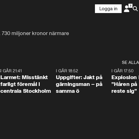
Logga in
s. 730 miljoner kronor närmare 
SE ALLA
:30
6
I GÅR 21:41
0:35
I GÅR 18:52
0:33
I GÅR 17:50
Larmet: Misstänkt
Uppgifter: Jakt på
Explosion 
farligt föremål i
gärningsman – på
”Håren på
centrala Stockholm
samma ö
reste sig”