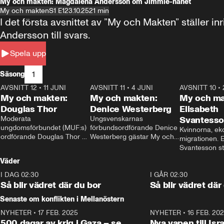
My och makten: Magdalena Andersson om Jimmie-hånet
My och makten
S1 E1
23.10.25
21 min
I det första avsnittet av ”My och Makten” ställe
Andersson till svars.
Spela upp
1
Säsong
AVSNITT 12
•
11 JUNI
26:27
AVSNITT 11
•
4 JUNI
23:40
AVSNITT 10
•
My och makten:
My och makten:
My och ma
Douglas Thor
Denice Westerberg
Elisabeth
Moderata 
Ungsvenskarnas 
Svantess
ungdomsförbundet (MUF:s) 
förbundsordförande Denice 
Kvinnorna, ek
ordförande Douglas Thor 
Westerberg gästar My och 
migrationen. E
gästar My och makten. I 
makten. I avsnittet 
Svantesson stäl
avsnittet diskuteras 
diskuteras migrationsfrågan 
när finansmini
Väder
tonårsutvisningarna och hur 
och hur SD ska locka 
Moderaterna ska locka 
kvinnliga väljare. 
I DAG 02:30
1:06
I GÅR 02:30
väljare till valet i höst. 
Så blir vädret där du bor
Så blir vädret där
Senaste om konflikten i Mellanöstern
NYHETER
•
17 FEB. 2025
0:45
NYHETER
•
16 FEB. 20
500 dagar av krig i Gaza – se
Nya vapen till Isr