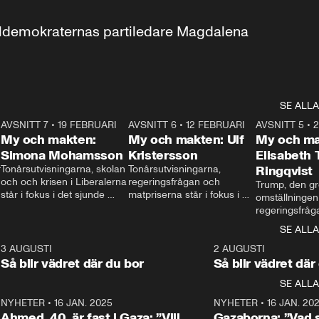
aldemokraternas partiledare Magdalena 
SE ALLA
7
AVSNITT 7
•
19 FEBRUARI
24:30
AVSNITT 6
•
12 FEBRUARI
27:30
AVSNITT 5
•
My och makten:
My och makten: Ulf
My och ma
Simona Mohamsson
Kristersson
Elisabeth
 
Tonårsutvisningarna, skolan 
Tonårsutvisningarna, 
Ringqvist
och och krisen i Liberalerna 
regeringsfrågan och 
Trump, den gr
står i fokus i det sjunde 
matpriserna står i fokus i 
omställningen
avsnittet av ”My och 
det sjätte avsnittet av ”My 
regeringsfråga
makten”. Se när 
och makten”. Se när 
centrum i det 
SE ALLA
Aftonbladets inrikespolitiska 
Aftonbladets inrikespolitiska 
avsnittet av ”
kommentator My 
kommentator My 
6
3 AUGUSTI
1:06
2 AUGUSTI
Makten”. Se nä
Rohwedder ställer 
Rohwedder ställer 
Så blir vädret där du bor
Så blir vädret där
Aftonbladets in
utbildnings- och 
statsminister Ulf Kristersson 
kommentator 
SE ALLA
integrationsminister Simona 
till svars.
Rohwedder stäl
Mohamsson till svars.
Centerpartiets
2
NYHETER
•
16 JAN. 2025
1:01
NYHETER
•
16 JAN. 20
Thand Ring till
Ahmed, 40, är fast i Gaza: ”Vill
Gazaborna: ”Vad s