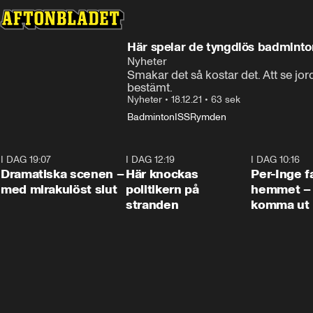
Här spelar de tyngdlös badminton
Nyheter
Smakar det så kostar det. Att se jor
bestämt.
Nyheter
•
18.12.21
•
63 sek
Badminton
ISS
Rymden
I DAG 19:07
0:42
I DAG 12:19
0:45
I DAG 10:16
Dramatiska scenen –
Här knockas
Per-Inge fa
med mirakulöst slut
politikern på
hemmet – 
stranden
komma ut