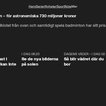
Hem
Serier
Nyheter
Sport
Nöje
Mer
Livsstil
 – för astronomiska 730 miljoner kronor
dklotet från ovan och samtidigt spela badminton har sitt pri
1:26
I DAG 08:20
0:31
DAGENS VÄDER
•
I DAG 02
1:0
st i
Se de nya bilderna
Så blir vädret där du
kan inte
på solen
bor