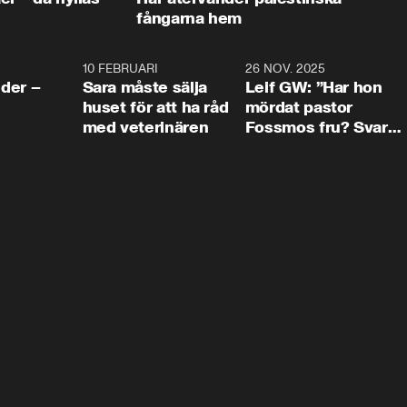
fångarna hem
4:24
10 FEBRUARI
4:13
26 NOV. 2025
8:1
der –
Sara måste sälja
Leif GW: ”Har hon
huset för att ha råd
mördat pastor
med veterinären
Fossmos fru? Svar
nej.”