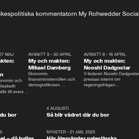
r inrikespolitiska kommentatorn My Rohwedder Soci
27 MAJ
3:51
AVSNITT 9
•
30 APRIL
24:00
AVSNITT 8
•
16 APRIL
25:1
kten:
My och makten:
My och makten:
Mikael Damberg
Nooshi Dadgostar
on
Ekonomin, 
V-ledaren Nooshi Dadgostar
finansministerrollen och 
pressas internt om 
onomin och 
demografikrisen. 
regeringsfrågan.

lisabeth 
Oppositionen ställs till svars 
I Aftonbladets 
ls till svars 
när Socialdemokraternas 
partiledarutfrågning ”My 
stern gästar 
Mikael Damberg gästar My 
och Makten” sätter hon ner 
My och Makten. 
och Makten. 
foten mot kritikerna:

1:06
4 AUGUSTI
1:0
– Vi ställer upp i val. Ska vi 
 du bor
Så blir vädret där du bor
vara med så sitter vi förstås 
25
1:22
NYHETER
•
21 JAN. 2025
0:5
ael – då hyllas
Här återvänder palestinska