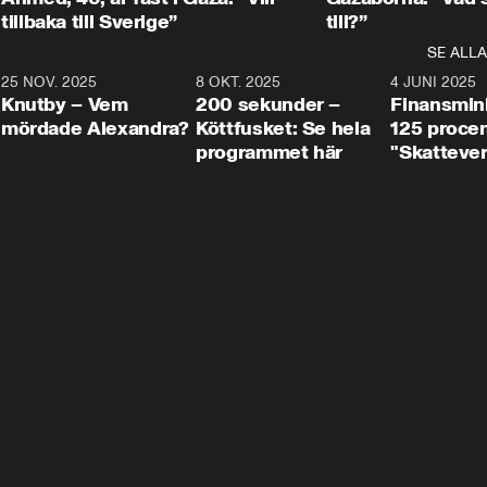
tillbaka till Sverige”
till?”
SE ALLA
3
25 NOV. 2025
31:05
8 OKT. 2025
4:29
4 JUNI 2025
Knutby – Vem
200 sekunder –
Finansmin
mördade Alexandra?
Köttfusket: Se hela
125 procent
programmet här
"Skattever
viktig uppg