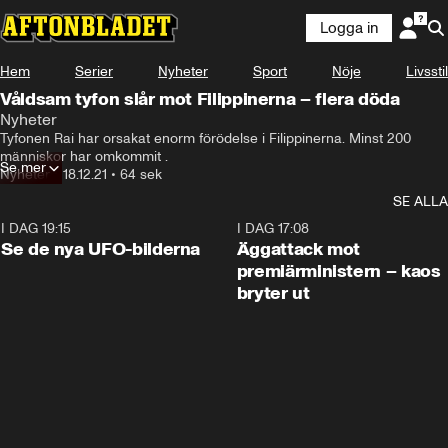
Logga in
Hem
Serier
Nyheter
Sport
Nöje
Livsstil
Våldsam tyfon slår mot Filippinerna – flera döda
Nyheter
Tyfonen Rai har orsakat enorm förödelse i Filippinerna. Minst 200 
människor har omkommit .
Se mer
Nyheter
•
18.12.21
•
64 sek
SE ALLA
I DAG 19:15
0:36
I DAG 17:08
Se de nya UFO-bilderna
Äggattack mot
premiärministern – kaos
bryter ut