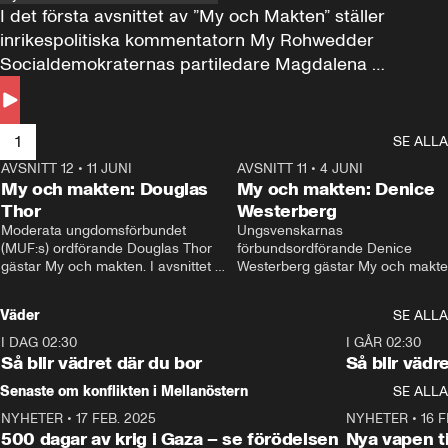
I det första avsnittet av ”My och Makten” ställer 
inrikespolitiska kommentatorn My Rohwedder 
Socialdemokraternas partiledare Magdalena 
Andersson till svars.
1
SE ALLA
AVSNITT 12
•
11 JUNI
26:27
AVSNITT 11
•
4 JUNI
2
My och makten: Douglas
My och makten: Denice
Thor
Westerberg
Moderata ungdomsförbundet 
Ungsvenskarnas 
(MUF:s) ordförande Douglas Thor 
förbundsordförande Denice 
gästar My och makten. I avsnittet 
Westerberg gästar My och makten.
diskuteras tonårsutvisningarna och 
avsnittet diskuteras migrationsfrå
hur Moderaterna ska locka väljare till 
och hur SD ska locka kvinnliga 
Väder
SE ALLA
valet i höst. 
väljare. 
I DAG 02:30
1:06
I GÅR 02:30
Så blir vädret där du bor
Så blir vädr
Senaste om konflikten i Mellanöstern
SE ALLA
NYHETER
•
17 FEB. 2025
0:45
NYHETER
•
16 F
500 dagar av krig i Gaza – se förödelsen
Nya vapen ti