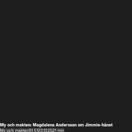
My och makten: Magdalena Andersson om Jimmie-hånet
My och makten
S1 E1
23.10.25
21 min