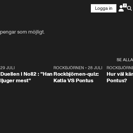
Logga in
 pengar som möjligt.

SE ALLA
9
29 JULI
0:47
ROCKBJÖRNEN
•
28 JULI
0:15
ROCKBJÖRN
Duellen i Noll2 : ”Han
Rockbjörnen-quiz:
Hur väl kä
ljuger mest”
Katia VS Pontus
Pontus?