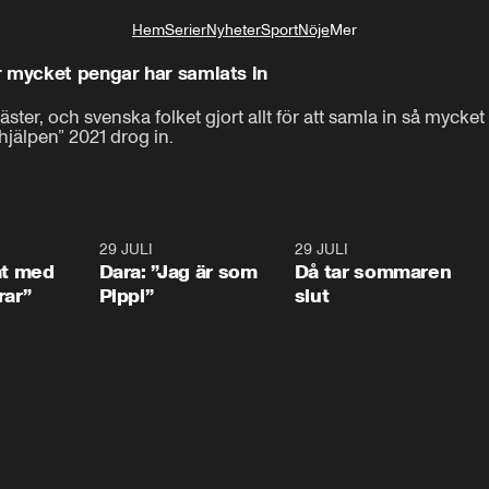
Hem
Serier
Nyheter
Sport
Nöje
Mer
Livsstil
r mycket pengar har samlats in
ster, och svenska folket gjort allt för att samla in så mycket
hjälpen” 2021 drog in.
1:02
29 JULI
0:41
29 JULI
0:3
at med
Dara: ”Jag är som
Då tar sommaren
rar”
Pippi”
slut