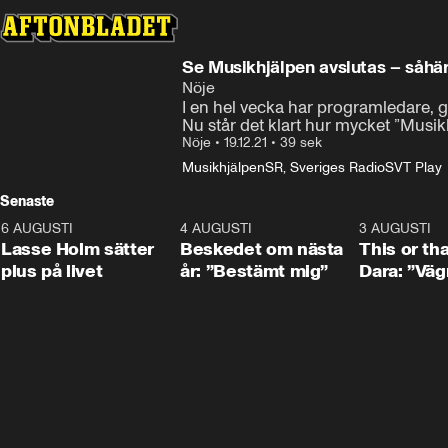
Se Musikhjälpen avslutas – såhä
Nöje
I en hel vecka har programledare, gä
Nu står det klart hur mycket ”Musik
Nöje
•
19.12.21
•
39 sek
Musikhjälpen
SR, Sveriges Radio
SVT Play
Senaste
6 AUGUSTI
1:04
4 AUGUSTI
0:24
3 AUGUSTI
Lasse Holm sätter
Beskedet om nästa
This or th
plus på livet
år: ”Bestämt mig”
Dara: ”Väg