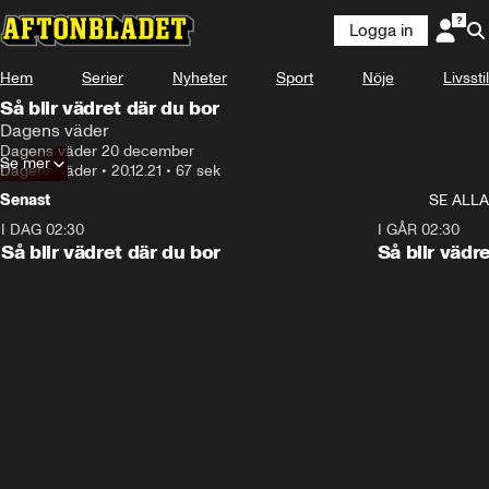
Logga in
Hem
Serier
Nyheter
Sport
Nöje
Livsstil
Så blir vädret där du bor
Dagens väder
Dagens väder 20 december
Se mer
Dagens väder
•
20.12.21
•
67 sek
Senast
SE ALLA
I DAG 02:30
1:06
I GÅR 02:30
Så blir vädret där du bor
Så blir vädr