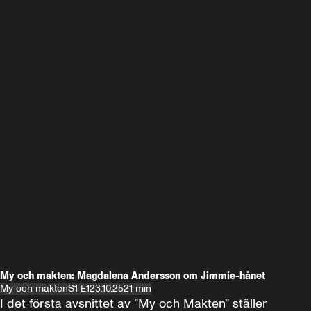
My och makten: Magdalena Andersson om Jimmie-hånet
My och makten
S1 E1
23.10.25
21 min
I det första avsnittet av ”My och Makten” ställer 