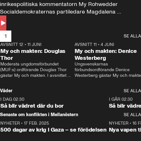
inrikespolitiska kommentatorn My Rohwedder 
Socialdemokraternas partiledare Magdalena 
Andersson till svars.
1
SE ALLA
AVSNITT 12
•
11 JUNI
26:27
AVSNITT 11
•
4 JUNI
2
My och makten: Douglas
My och makten: Denice
Thor
Westerberg
Moderata ungdomsförbundet 
Ungsvenskarnas 
(MUF:s) ordförande Douglas Thor 
förbundsordförande Denice 
gästar My och makten. I avsnittet 
Westerberg gästar My och makten.
diskuteras tonårsutvisningarna och 
avsnittet diskuteras migrationsfrå
hur Moderaterna ska locka väljare till 
och hur SD ska locka kvinnliga 
Väder
SE ALLA
valet i höst. 
väljare. 
I DAG 02:30
1:06
I GÅR 02:30
Så blir vädret där du bor
Så blir vädr
Senaste om konflikten i Mellanöstern
SE ALLA
NYHETER
•
17 FEB. 2025
0:45
NYHETER
•
16 F
500 dagar av krig i Gaza – se förödelsen
Nya vapen ti