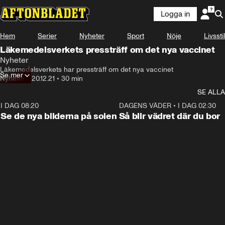
Logga in
Hem
Serier
Nyheter
Sport
Nöje
Livsstil
Läkemedelsverkets pressträff om det nya vaccinet
Nyheter
Läkemedelsverkets har pressträff om det nya vaccinet
Se mer
Nyheter
•
20.12.21
•
30 min
SE ALLA
I DAG 08:20
0:19
DAGENS VÄDER
•
I DAG 02:30
Se de nya bilderna på solen
Så blir vädret där du bor