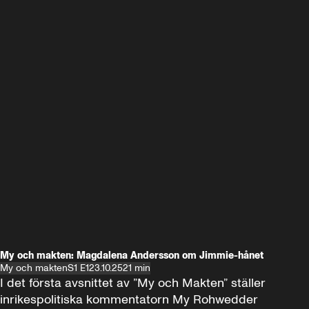
My och makten: Magdalena Andersson om Jimmie-hånet
My och makten
S1 E1
23.10.25
21 min
I det första avsnittet av ”My och Makten” ställer 
inrikespolitiska kommentatorn My Rohwedder 