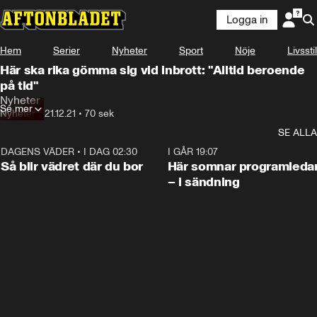
Logga in
Hem
Serier
Nyheter
Sport
Nöje
Livsstil
Här ska rika gömma sig vid inbrott: "Alltid beroende
på tid"
Nyheter
Se mer
Nyheter
•
21.12.21
•
70 sek
SE ALLA
DAGENS VÄDER
•
I DAG 02:30
1:06
I GÅR 19:07
Så blir vädret där du bor
Här somnar programleda
– i sändning