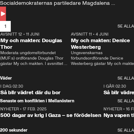
Socialdemokraternas partiledare Magdalena 
Andersson till svars.
1
SE ALLA
AVSNITT 12
•
11 JUNI
26:27
AVSNITT 11
•
4 JUNI
2
My och makten: Douglas
My och makten: Denice
Thor
Westerberg
Moderata ungdomsförbundet 
Ungsvenskarnas 
(MUF:s) ordförande Douglas Thor 
förbundsordförande Denice 
gästar My och makten. I avsnittet 
Westerberg gästar My och makten.
diskuteras tonårsutvisningarna och 
avsnittet diskuteras migrationsfrå
hur Moderaterna ska locka väljare till 
och hur SD ska locka kvinnliga 
Väder
SE ALLA
valet i höst. 
väljare. 
I DAG 02:30
1:06
I GÅR 02:30
Så blir vädret där du bor
Så blir vädr
Senaste om konflikten i Mellanöstern
SE ALLA
NYHETER
•
17 FEB. 2025
0:45
NYHETER
•
16 F
500 dagar av krig i Gaza – se förödelsen
Nya vapen ti
200 sekunder
SE ALLA