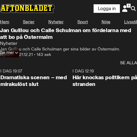
Logga in
Hem
Serier
Nyheter
Sport
Nöje
Livsstil
Jan Guillou och Calle Schulman om fördelarna med
att bo på Östermalm
Nyheter
Jan Guillou och Calle Schulman ger sina bilder av Östermalm.
Se mer
Nyheter
•
21.12.21
•
143 sek
SE ALLA
I DAG 19:07
0:42
I DAG 12:19
Dramatiska scenen – med
Här knockas politikern p
mirakulöst slut
stranden