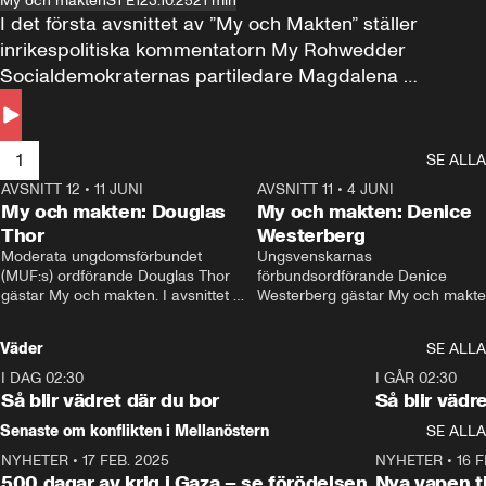
My och makten
S1 E1
23.10.25
21 min
I det första avsnittet av ”My och Makten” ställer 
inrikespolitiska kommentatorn My Rohwedder 
Socialdemokraternas partiledare Magdalena 
Andersson till svars.
1
SE ALLA
AVSNITT 12
•
11 JUNI
26:27
AVSNITT 11
•
4 JUNI
2
My och makten: Douglas
My och makten: Denice
Thor
Westerberg
Moderata ungdomsförbundet 
Ungsvenskarnas 
(MUF:s) ordförande Douglas Thor 
förbundsordförande Denice 
gästar My och makten. I avsnittet 
Westerberg gästar My och makten.
diskuteras tonårsutvisningarna och 
avsnittet diskuteras migrationsfrå
hur Moderaterna ska locka väljare till 
och hur SD ska locka kvinnliga 
Väder
SE ALLA
valet i höst. 
väljare. 
I DAG 02:30
1:06
I GÅR 02:30
Så blir vädret där du bor
Så blir vädr
Senaste om konflikten i Mellanöstern
SE ALLA
NYHETER
•
17 FEB. 2025
0:45
NYHETER
•
16 F
500 dagar av krig i Gaza – se förödelsen
Nya vapen ti