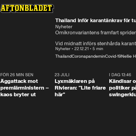
Thailand inför karantänkrav för 
Nyheter
Omikronvariantens framfart sprider 
Vid midnatt införs stenhårda karantän
Nyheter
•
22.12.21
•
5 min
Thailand
Coronapandemin
Covid-19
Nellie 
FÖR 26 MIN SEN
0:37
23 JULI
2:02
I DAG 13:46
Äggattack mot
Lyxmäklaren på
Kändisar 
premiärministern –
Rivieran: "Lite friare
politiker 
kaos bryter ut
här"
swingerkl