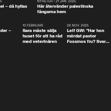
25
1:22
NYHETER
•
21 JAN. 2025
0:5
ael – då hyllas
Här återvänder palestinska
fångarna hem
4:24
10 FEBRUARI
4:13
26 NOV. 2025
8:1
der –
Sara måste sälja
Leif GW: ”Har hon
huset för att ha råd
mördat pastor
med veterinären
Fossmos fru? Svar
nej.”