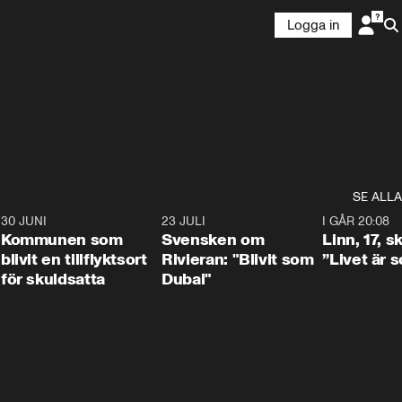
Logga in
SE ALLA
7
30 JUNI
1:24
23 JULI
1:42
I GÅR 20:08
Kommunen som
Svensken om
Linn, 17, s
blivit en tillflyktsort
Rivieran: "Blivit som
”Livet är 
för skuldsatta
Dubai"