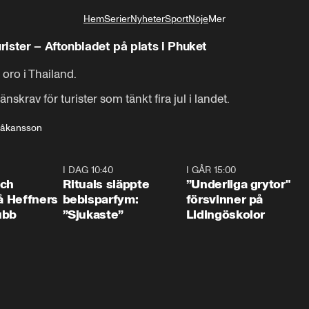
Hem
Serier
Nyheter
Sport
Nöje
Mer
Livsstil
turister – Aftonbladet på plats i Phuket
oro i Thailand.

skrav för turister som tänkt fira jul i landet.
Håkansson
0:55
I DAG 10:40
1:01
I GÅR 15:00
1:0
och
Rituals släppte
”Underliga grytor"
på Heffners
bebisparfym:
försvinner på
ubb
”Sjukaste”
Lidingöskolor