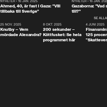
Centerpartiets
2
NYHETER
•
16 JAN. 2025
1:01
NYHETER
•
16 JAN. 20
Thand Ring till
Ahmed, 40, är fast i Gaza: ”Vill
Gazaborna: ”Vad s
tillbaka till Sverige”
till?”
SE ALLA
3
25 NOV. 2025
31:05
8 OKT. 2025
4:29
4 JUNI 2025
Knutby – Vem
200 sekunder –
Finansmin
mördade Alexandra?
Köttfusket: Se hela
125 procent
programmet här
"Skattever
viktig uppg