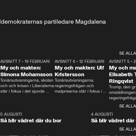
aldemokraternas partiledare Magdalena 
SE ALLA
7
AVSNITT 7
•
19 FEBRUARI
24:30
AVSNITT 6
•
12 FEBRUARI
27:30
AVSNITT 5
•
My och makten:
My och makten: Ulf
My och ma
Simona Mohamsson
Kristersson
Elisabeth
 
Tonårsutvisningarna, skolan 
Tonårsutvisningarna, 
Ringqvist
och och krisen i Liberalerna 
regeringsfrågan och 
Trump, den gr
står i fokus i det sjunde 
matpriserna står i fokus i 
omställningen
avsnittet av ”My och 
det sjätte avsnittet av ”My 
regeringsfråga
makten”. Se när 
och makten”. Se när 
centrum i det 
SE ALLA
Aftonbladets inrikespolitiska 
Aftonbladets inrikespolitiska 
avsnittet av ”
kommentator My 
kommentator My 
6
5 AUGUSTI
1:06
4 AUGUSTI
Makten”. Se nä
Rohwedder ställer 
Rohwedder ställer 
Så blir vädret där du bor
Så blir vädret där
Aftonbladets in
utbildnings- och 
statsminister Ulf Kristersson 
kommentator 
SE ALLA
integrationsminister Simona 
till svars.
Rohwedder stäl
Mohamsson till svars.