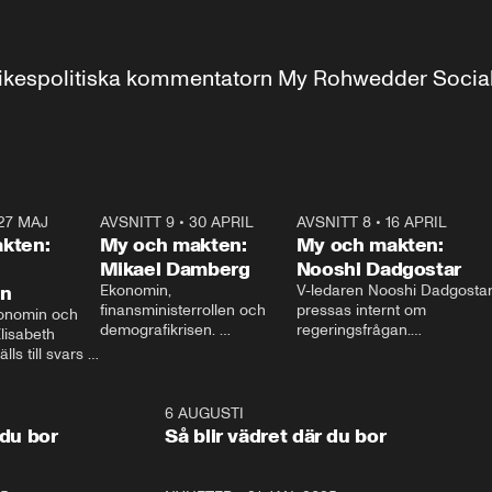
r inrikespolitiska kommentatorn My Rohwedder Soci
27 MAJ
3:51
AVSNITT 9
•
30 APRIL
24:00
AVSNITT 8
•
16 APRIL
25:1
kten:
My och makten:
My och makten:
Mikael Damberg
Nooshi Dadgostar
on
Ekonomin, 
V-ledaren Nooshi Dadgostar
finansministerrollen och 
pressas internt om 
onomin och 
demografikrisen. 
regeringsfrågan.

lisabeth 
Oppositionen ställs till svars 
I Aftonbladets 
ls till svars 
när Socialdemokraternas 
partiledarutfrågning ”My 
stern gästar 
Mikael Damberg gästar My 
och Makten” sätter hon ner 
My och Makten. 
och Makten. 
foten mot kritikerna:

1:06
6 AUGUSTI
1:0
– Vi ställer upp i val. Ska vi 
 du bor
Så blir vädret där du bor
vara med så sitter vi förstås 