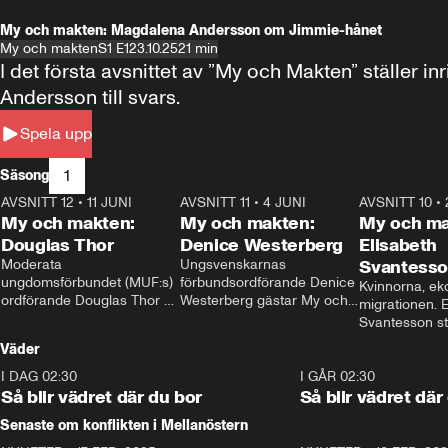
My och makten: Magdalena Andersson om Jimmie-hånet
My och makten
S1 E1
23.10.25
21 min
I det första avsnittet av ”My och Makten” ställe
Andersson till svars.
Spela upp
1
Säsong
AVSNITT 12
•
11 JUNI
26:27
AVSNITT 11
•
4 JUNI
23:40
AVSNITT 10
•
My och makten:
My och makten:
My och ma
Douglas Thor
Denice Westerberg
Elisabeth
Moderata 
Ungsvenskarnas 
Svantess
ungdomsförbundet (MUF:s) 
förbundsordförande Denice 
Kvinnorna, ek
ordförande Douglas Thor 
Westerberg gästar My och 
migrationen. E
gästar My och makten. I 
makten. I avsnittet 
Svantesson stäl
avsnittet diskuteras 
diskuteras migrationsfrågan 
när finansmini
Väder
tonårsutvisningarna och hur 
och hur SD ska locka 
Moderaterna ska locka 
kvinnliga väljare. 
I DAG 02:30
1:06
I GÅR 02:30
väljare till valet i höst. 
Så blir vädret där du bor
Så blir vädret där
Senaste om konflikten i Mellanöstern