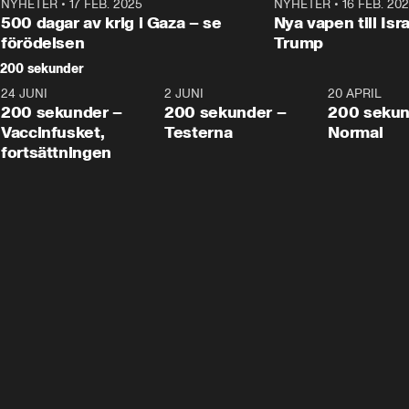
NYHETER
•
17 FEB. 2025
0:45
NYHETER
•
16 FEB. 20
500 dagar av krig i Gaza – se
Nya vapen till Isr
förödelsen
Trump
200 sekunder
24 JUNI
5:00
2 JUNI
4:23
20 APRIL
200 sekunder –
200 sekunder –
200 sekun
Vaccinfusket,
Testerna
Normal
fortsättningen