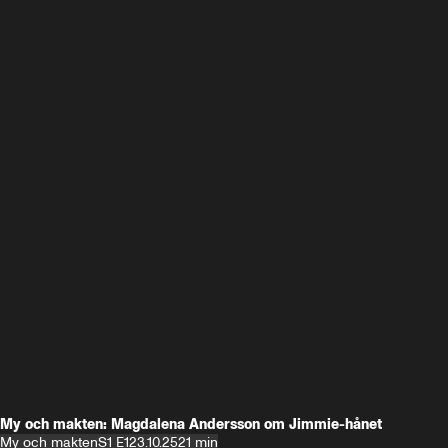
My och makten: Magdalena Andersson om Jimmie-hånet
My och makten
S1 E1
23.10.25
21 min