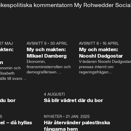
r inrikespolitiska kommentatorn My Rohwedder Soci
27 MAJ
3:51
AVSNITT 9
•
30 APRIL
24:00
AVSNITT 8
•
16 APRIL
25:1
kten:
My och makten:
My och makten:
Mikael Damberg
Nooshi Dadgostar
on
Ekonomin, 
V-ledaren Nooshi Dadgostar
finansministerrollen och 
pressas internt om 
onomin och 
demografikrisen. 
regeringsfrågan.

lisabeth 
Oppositionen ställs till svars 
I Aftonbladets 
ls till svars 
när Socialdemokraternas 
partiledarutfrågning ”My 
stern gästar 
Mikael Damberg gästar My 
och Makten” sätter hon ner 
My och Makten. 
och Makten. 
foten mot kritikerna:

1:06
4 AUGUSTI
1:0
– Vi ställer upp i val. Ska vi 
 du bor
Så blir vädret där du bor
vara med så sitter vi förstås 
25
1:22
NYHETER
•
21 JAN. 2025
0:5
ael – då hyllas
Här återvänder palestinska
fångarna hem