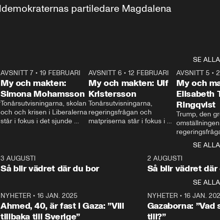
aldemokraternas partiledare Magdalena 
SE ALLA
7
AVSNITT 7
•
19 FEBRUARI
24:30
AVSNITT 6
•
12 FEBRUARI
27:30
AVSNITT 5
•
My och makten:
My och makten: Ulf
My och ma
Simona Mohamsson
Kristersson
Elisabeth
 
Tonårsutvisningarna, skolan 
Tonårsutvisningarna, 
Ringqvist
och och krisen i Liberalerna 
regeringsfrågan och 
Trump, den gr
står i fokus i det sjunde 
matpriserna står i fokus i 
omställningen
avsnittet av ”My och 
det sjätte avsnittet av ”My 
regeringsfråga
makten”. Se när 
och makten”. Se när 
centrum i det 
SE ALLA
Aftonbladets inrikespolitiska 
Aftonbladets inrikespolitiska 
avsnittet av ”
kommentator My 
kommentator My 
6
3 AUGUSTI
1:06
2 AUGUSTI
Makten”. Se nä
Rohwedder ställer 
Rohwedder ställer 
Så blir vädret där du bor
Så blir vädret där
Aftonbladets in
utbildnings- och 
statsminister Ulf Kristersson 
kommentator 
SE ALLA
integrationsminister Simona 
till svars.
Rohwedder stäl
Mohamsson till svars.
Centerpartiets
2
NYHETER
•
16 JAN. 2025
1:01
NYHETER
•
16 JAN. 20
Thand Ring till
Ahmed, 40, är fast i Gaza: ”Vill
Gazaborna: ”Vad s
tillbaka till Sverige”
till?”