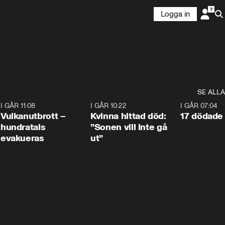
Logga in
SE ALLA
4
I GÅR 11:08
0:27
I GÅR 10:22
1:12
I GÅR 07:04
Vulkanutbrott –
Kvinna hittad död:
17 dödade 
hundratals
”Sonen vill inte gå
evakueras
ut”