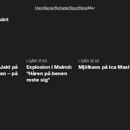
Hem
Serier
Nyheter
Sport
Nöje
Mer
Livsstil
hänt
0:33
I GÅR 17:50
1:10
I GÅR 12:33
0:2
 Jakt på
Explosion i Malmö:
Mjölkaos på Ica Maxi
an – på
”Håren på benen
reste sig”