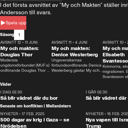
I det första avsnittet av ”My och Makten” ställe
Andersson till svars.
Spela upp
1
Säsong
AVSNITT 12
•
11 JUNI
26:27
AVSNITT 11
•
4 JUNI
23:40
AVSNITT 10
•
My och makten:
My och makten:
My och ma
Douglas Thor
Denice Westerberg
Elisabeth
Moderata 
Ungsvenskarnas 
Svantess
ungdomsförbundet (MUF:s) 
förbundsordförande Denice 
Kvinnorna, ek
ordförande Douglas Thor 
Westerberg gästar My och 
migrationen. E
gästar My och makten. I 
makten. I avsnittet 
Svantesson stäl
avsnittet diskuteras 
diskuteras migrationsfrågan 
när finansmini
Väder
tonårsutvisningarna och hur 
och hur SD ska locka 
Moderaterna ska locka 
kvinnliga väljare. 
I DAG 02:30
1:06
I GÅR 02:30
väljare till valet i höst. 
Så blir vädret där du bor
Så blir vädret där
Senaste om konflikten i Mellanöstern
NYHETER
•
17 FEB. 2025
0:45
NYHETER
•
16 FEB. 20
500 dagar av krig i Gaza – se
Nya vapen till Isr
förödelsen
Trump