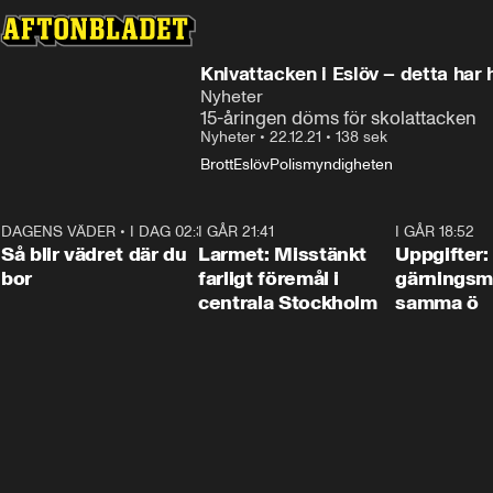
Knivattacken i Eslöv – detta har 
Nyheter
15-åringen döms för skolattacken
Nyheter
•
22.12.21
•
138 sek
Brott
Eslöv
Polismyndigheten
DAGENS VÄDER
•
I DAG 02:30
1:06
I GÅR 21:41
0:35
I GÅR 18:52
Så blir vädret där du
Larmet: Misstänkt
Uppgifter:
bor
farligt föremål i
gärningsm
centrala Stockholm
samma ö