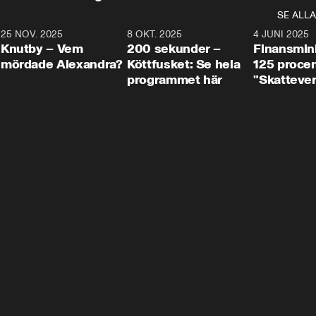
SE ALLA
3
25 NOV. 2025
31:05
8 OKT. 2025
4:29
4 JUNI 2025
Knutby – Vem
200 sekunder –
Finansmin
mördade Alexandra?
Köttfusket: Se hela
125 procent
programmet här
"Skattever
viktig uppg