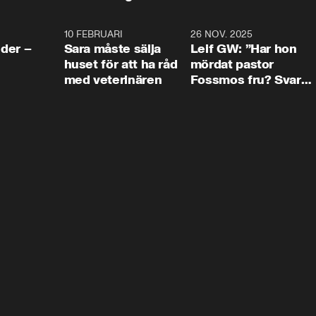
4:24
10 FEBRUARI
4:13
26 NOV. 2025
8:1
der –
Sara måste sälja
Leif GW: ”Har hon
huset för att ha råd
mördat pastor
med veterinären
Fossmos fru? Svar
nej.”