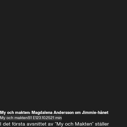
My och makten: Magdalena Andersson om Jimmie-hånet
My och makten
S1 E1
23.10.25
21 min
I det första avsnittet av ”My och Makten” ställer 