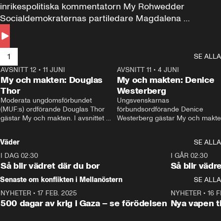
inrikespolitiska kommentatorn My Rohwedder 
Socialdemokraternas partiledare Magdalena 
Andersson till svars.
1
SE ALLA
AVSNITT 12
•
11 JUNI
26:27
AVSNITT 11
•
4 JUNI
2
My och makten: Douglas
My och makten: Denice
Thor
Westerberg
Moderata ungdomsförbundet 
Ungsvenskarnas 
(MUF:s) ordförande Douglas Thor 
förbundsordförande Denice 
gästar My och makten. I avsnittet 
Westerberg gästar My och makten.
diskuteras tonårsutvisningarna och 
avsnittet diskuteras migrationsfrå
hur Moderaterna ska locka väljare till 
och hur SD ska locka kvinnliga 
Väder
SE ALLA
valet i höst. 
väljare. 
I DAG 02:30
1:06
I GÅR 02:30
Så blir vädret där du bor
Så blir vädr
Senaste om konflikten i Mellanöstern
SE ALLA
NYHETER
•
17 FEB. 2025
0:45
NYHETER
•
16 F
500 dagar av krig i Gaza – se förödelsen
Nya vapen ti