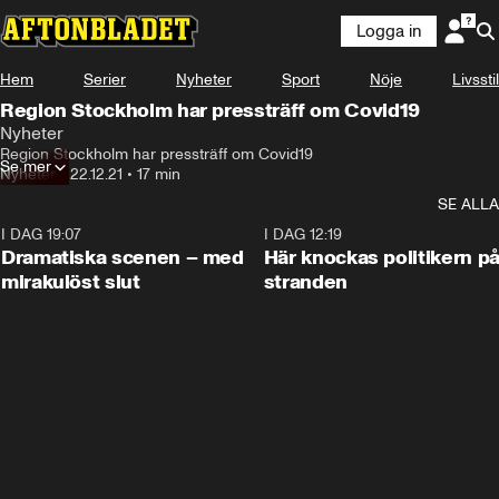
Logga in
Hem
Serier
Nyheter
Sport
Nöje
Livsstil
Region Stockholm har pressträff om Covid19
Nyheter
Region Stockholm har pressträff om Covid19
Se mer
Nyheter
•
22.12.21
•
17 min
SE ALLA
I DAG 19:07
0:42
I DAG 12:19
Dramatiska scenen – med
Här knockas politikern p
mirakulöst slut
stranden