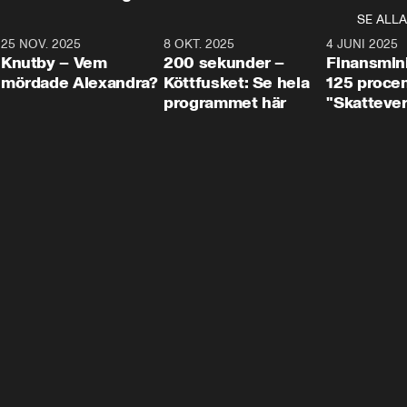
SE ALLA
3
25 NOV. 2025
31:05
8 OKT. 2025
4:29
4 JUNI 2025
Knutby – Vem
200 sekunder –
Finansmin
mördade Alexandra?
Köttfusket: Se hela
125 procent
programmet här
"Skattever
viktig uppg