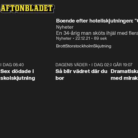
Boende efter hotellskjutningen: "
Nyheter
En 34-årig man sköts ihjäl med flera
Nyheter
•
22.12.21
•
89 sek
Brott
Storstockholm
Skjutning
I DAG 06:40
0:35
DAGENS VÄDER
•
I DAG 02:30
1:06
I GÅR 19:07
Sex dödade i
Så blir vädret där du
Dramatisk
skolskjutning
bor
med miraku