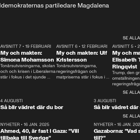
aldemokraternas partiledare Magdalena 
SE ALLA
7
AVSNITT 7
•
19 FEBRUARI
24:30
AVSNITT 6
•
12 FEBRUARI
27:30
AVSNITT 5
•
My och makten:
My och makten: Ulf
My och ma
Simona Mohamsson
Kristersson
Elisabeth
 
Tonårsutvisningarna, skolan 
Tonårsutvisningarna, 
Ringqvist
och och krisen i Liberalerna 
regeringsfrågan och 
Trump, den gr
står i fokus i det sjunde 
matpriserna står i fokus i 
omställningen
avsnittet av ”My och 
det sjätte avsnittet av ”My 
regeringsfråga
makten”. Se när 
och makten”. Se när 
centrum i det 
SE ALLA
Aftonbladets inrikespolitiska 
Aftonbladets inrikespolitiska 
avsnittet av ”
kommentator My 
kommentator My 
6
4 AUGUSTI
1:06
3 AUGUSTI
Makten”. Se nä
Rohwedder ställer 
Rohwedder ställer 
Så blir vädret där du bor
Så blir vädret där
Aftonbladets in
utbildnings- och 
statsminister Ulf Kristersson 
kommentator 
SE ALLA
integrationsminister Simona 
till svars.
Rohwedder stäl
Mohamsson till svars.
Centerpartiets
2
NYHETER
•
16 JAN. 2025
1:01
NYHETER
•
16 JAN. 20
Thand Ring till
Ahmed, 40, är fast i Gaza: ”Vill
Gazaborna: ”Vad s
tillbaka till Sverige”
till?”