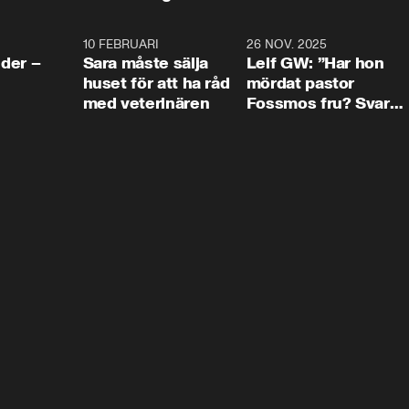
4:24
10 FEBRUARI
4:13
26 NOV. 2025
8:1
der –
Sara måste sälja
Leif GW: ”Har hon
huset för att ha råd
mördat pastor
med veterinären
Fossmos fru? Svar
nej.”