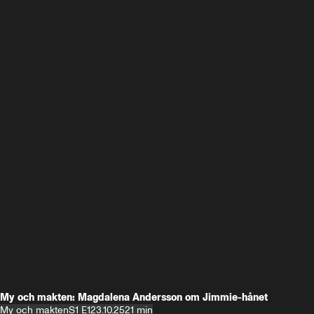
My och makten: Magdalena Andersson om Jimmie-hånet
My och makten
S1 E1
23.10.25
21 min