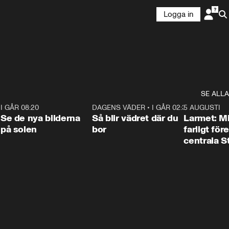
Logga in
SE ALLA
6
I GÅR 08:20
0:31
DAGENS VÄDER
•
I GÅR 02:30
1:06
5 AUGUSTI
Se de nya bilderna
Så blir vädret där du
Larmet: M
på solen
bor
farligt för
centrala 