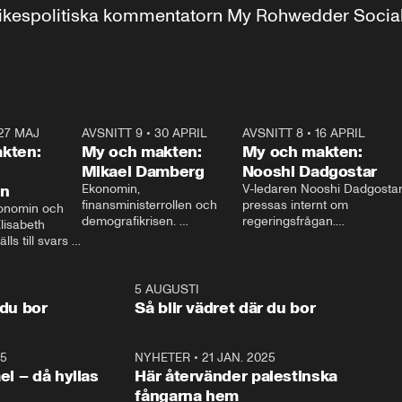
r inrikespolitiska kommentatorn My Rohwedder Soci
27 MAJ
3:51
AVSNITT 9
•
30 APRIL
24:00
AVSNITT 8
•
16 APRIL
25:1
kten:
My och makten:
My och makten:
Mikael Damberg
Nooshi Dadgostar
on
Ekonomin, 
V-ledaren Nooshi Dadgostar
finansministerrollen och 
pressas internt om 
onomin och 
demografikrisen. 
regeringsfrågan.

lisabeth 
Oppositionen ställs till svars 
I Aftonbladets 
ls till svars 
när Socialdemokraternas 
partiledarutfrågning ”My 
stern gästar 
Mikael Damberg gästar My 
och Makten” sätter hon ner 
My och Makten. 
och Makten. 
foten mot kritikerna:

1:06
5 AUGUSTI
1:0
– Vi ställer upp i val. Ska vi 
 du bor
Så blir vädret där du bor
vara med så sitter vi förstås 
25
1:22
NYHETER
•
21 JAN. 2025
0:5
ael – då hyllas
Här återvänder palestinska
fångarna hem