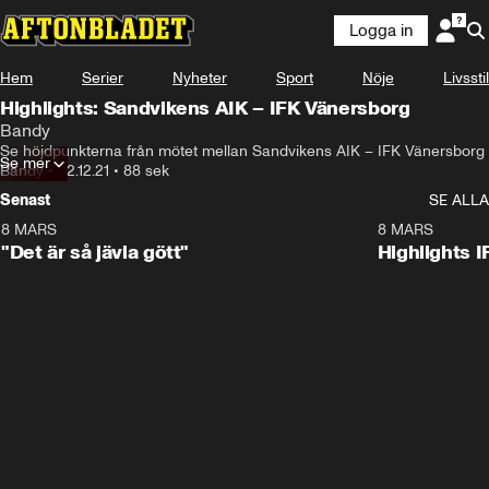
Logga in
Hem
Serier
Nyheter
Sport
Nöje
Livsstil
Highlights: Sandvikens AIK – IFK Vänersborg
Bandy
Se höjdpunkterna från mötet mellan Sandvikens AIK – IFK Vänersborg
Se mer
Bandy
•
22.12.21
•
88 sek
Senast
SE ALLA
8 MARS
0:34
8 MARS
"Det är så jävla gött"
Highlights I