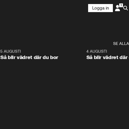
Logga in
SE ALLA
6
5 AUGUSTI
1:06
4 AUGUSTI
Så blir vädret där du bor
Så blir vädret där