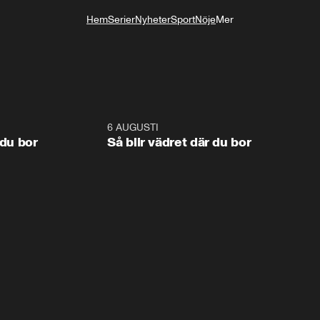
Hem
Serier
Nyheter
Sport
Nöje
Mer
Livsstil
1:06
6 AUGUSTI
1:0
 du bor
Så blir vädret där du bor