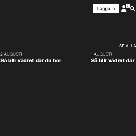
Logga in
SE ALLA
6
2 AUGUSTI
1:06
1 AUGUSTI
Så blir vädret där du bor
Så blir vädret där