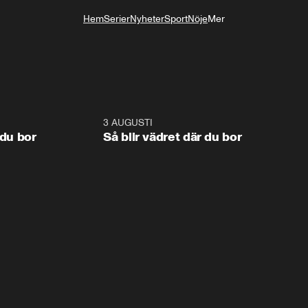
Hem
Serier
Nyheter
Sport
Nöje
Mer
Livsstil
1:06
3 AUGUSTI
1:0
 du bor
Så blir vädret där du bor