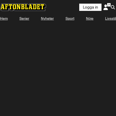
Logga in
Laddar ...
Hem
Serier
Nyheter
Sport
Nöje
Livsstil