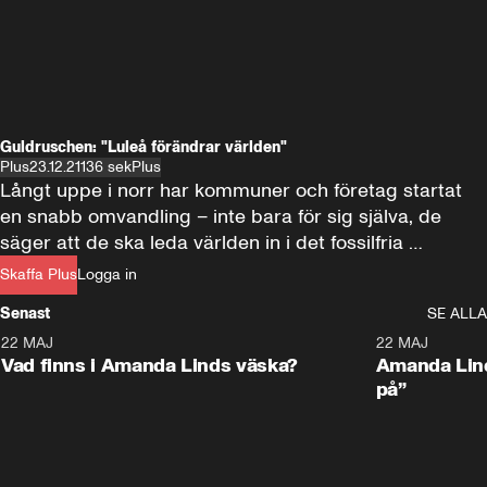
Guldruschen: "Luleå förändrar världen"
Plus
23.12.21
136 sek
Plus
Långt uppe i norr har kommuner och företag startat 
en snabb omvandling – inte bara för sig själva, de 
säger att de ska leda världen in i det fossilfria 
samhället. Luleå vill bli världens centrum för den gröna 
Skaffa Plus
Logga in
omställningen.
Senast
SE ALLA
22 MAJ
0:59
22 MAJ
Plus
Plus
Vad finns i Amanda Linds väska?
Amanda Lind
på”