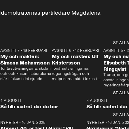
aldemokraternas partiledare Magdalena 
SE ALLA
7
AVSNITT 7
•
19 FEBRUARI
24:30
AVSNITT 6
•
12 FEBRUARI
27:30
AVSNITT 5
•
My och makten:
My och makten: Ulf
My och ma
Simona Mohamsson
Kristersson
Elisabeth
 
Tonårsutvisningarna, skolan 
Tonårsutvisningarna, 
Ringqvist
och och krisen i Liberalerna 
regeringsfrågan och 
Trump, den gr
står i fokus i det sjunde 
matpriserna står i fokus i 
omställningen
avsnittet av ”My och 
det sjätte avsnittet av ”My 
regeringsfråga
makten”. Se när 
och makten”. Se när 
centrum i det 
SE ALLA
Aftonbladets inrikespolitiska 
Aftonbladets inrikespolitiska 
avsnittet av ”
kommentator My 
kommentator My 
6
4 AUGUSTI
1:06
3 AUGUSTI
Makten”. Se nä
Rohwedder ställer 
Rohwedder ställer 
Så blir vädret där du bor
Så blir vädret där
Aftonbladets in
utbildnings- och 
statsminister Ulf Kristersson 
kommentator 
SE ALLA
integrationsminister Simona 
till svars.
Rohwedder stäl
Mohamsson till svars.
Centerpartiets
2
NYHETER
•
16 JAN. 2025
1:01
NYHETER
•
16 JAN. 20
Thand Ring till
Ahmed, 40, är fast i Gaza: ”Vill
Gazaborna: ”Vad s