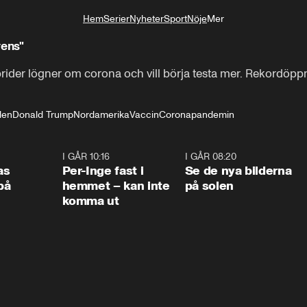
Hem
Serier
Nyheter
Sport
Nöje
Mer
Livsstil
rens"
rider lögner om corona och vill börja testa mer. Rekordöppnar
den
Donald Trump
Nordamerika
Vaccin
Coronapandemin
0:45
I GÅR 10:16
1:26
I GÅR 08:20
0:3
as
Per-Inge fast i
Se de nya bilderna
på
hemmet – kan inte
på solen
komma ut