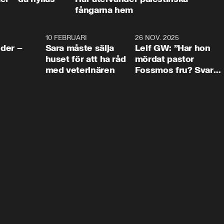
fångarna hem
4:24
10 FEBRUARI
4:13
26 NOV. 2025
8:1
der –
Sara måste sälja
Leif GW: ”Har hon
huset för att ha råd
mördat pastor
med veterinären
Fossmos fru? Svar
nej.”