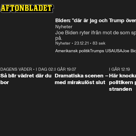
Biden: "där är jag och Trump öve
Nyheter
Joe Biden ryter ifrån mot de som sp
på.
Nyheter
•
23.12.21
•
83 sek
Amerikansk politik
Trumps USA
USA
Joe Bi
DAGENS VÄDER
•
I DAG 02:30
1:06
I GÅR 19:07
0:42
I GÅR 12:19
Så blir vädret där du
Dramatiska scenen –
Här knock
bor
med mirakulöst slut
politikern 
stranden