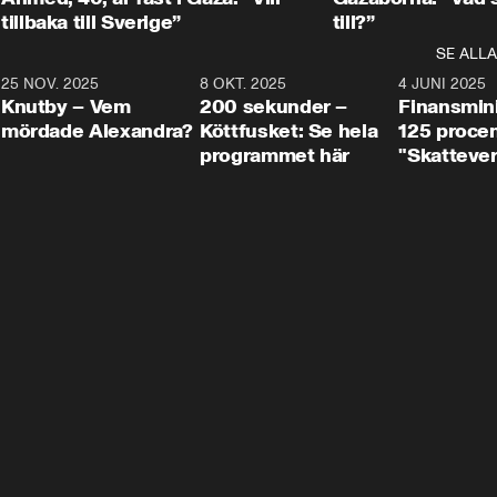
tillbaka till Sverige”
till?”
SE ALLA
3
25 NOV. 2025
31:05
8 OKT. 2025
4:29
4 JUNI 2025
Knutby – Vem
200 sekunder –
Finansmin
mördade Alexandra?
Köttfusket: Se hela
125 procent
programmet här
"Skattever
viktig uppg