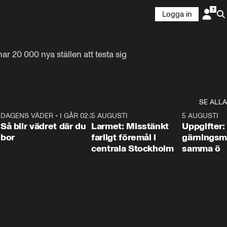
Logga in
 20 000 nya ställen att testa sig 
SE ALLA
1
DAGENS VÄDER
•
I GÅR 02:30
1:06
5 AUGUSTI
0:35
5 AUGUSTI
Så blir vädret där du
Larmet: Misstänkt
Uppgifter:
bor
farligt föremål i
gärningsm
centrala Stockholm
samma ö