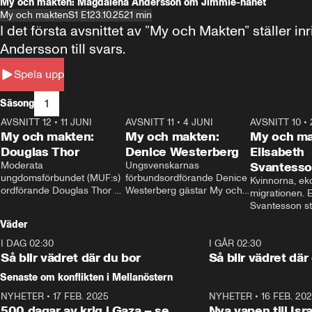
My och makten: Magdalena Andersson om Jimmie-hånet
My och makten
S1 E1
23.10.25
21 min
I det första avsnittet av ”My och Makten” ställe
Andersson till svars.
Spela upp
1
Säsong
AVSNITT 12
•
11 JUNI
26:27
AVSNITT 11
•
4 JUNI
23:40
AVSNITT 10
•
My och makten:
My och makten:
My och ma
Douglas Thor
Denice Westerberg
Elisabeth
Moderata 
Ungsvenskarnas 
Svantess
ungdomsförbundet (MUF:s) 
förbundsordförande Denice 
Kvinnorna, ek
ordförande Douglas Thor 
Westerberg gästar My och 
migrationen. E
gästar My och makten. I 
makten. I avsnittet 
Svantesson stäl
avsnittet diskuteras 
diskuteras migrationsfrågan 
när finansmini
Väder
tonårsutvisningarna och hur 
och hur SD ska locka 
Moderaterna ska locka 
kvinnliga väljare. 
I DAG 02:30
1:06
I GÅR 02:30
väljare till valet i höst. 
Så blir vädret där du bor
Så blir vädret där
Senaste om konflikten i Mellanöstern
NYHETER
•
17 FEB. 2025
0:45
NYHETER
•
16 FEB. 20
500 dagar av krig i Gaza – se
Nya vapen till Isr