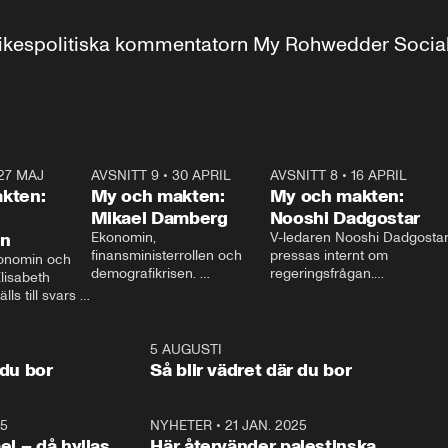
r inrikespolitiska kommentatorn My Rohwedder Soci
27 MAJ
3:51
AVSNITT 9
•
30 APRIL
24:00
AVSNITT 8
•
16 APRIL
25:1
kten:
My och makten:
My och makten:
Mikael Damberg
Nooshi Dadgostar
on
Ekonomin, 
V-ledaren Nooshi Dadgostar
finansministerrollen och 
pressas internt om 
onomin och 
demografikrisen. 
regeringsfrågan.

lisabeth 
Oppositionen ställs till svars 
I Aftonbladets 
ls till svars 
när Socialdemokraternas 
partiledarutfrågning ”My 
stern gästar 
Mikael Damberg gästar My 
och Makten” sätter hon ner 
My och Makten. 
och Makten. 
foten mot kritikerna:

1:06
5 AUGUSTI
1:0
– Vi ställer upp i val. Ska vi 
 du bor
Så blir vädret där du bor
vara med så sitter vi förstås 
25
1:22
NYHETER
•
21 JAN. 2025
0:5
ael – då hyllas
Här återvänder palestinska