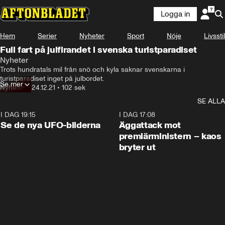
Logga in
Hem
Serier
Nyheter
Sport
Nöje
Livsstil
Full fart på julfirandet i svenska turistparadiset
Nyheter
Trots hundratals mil från snö och kyla saknar svenskarna i 
turistparadiset inget på julbordet.
Se mer
Nyheter
•
24.12.21
•
102 sek
SE ALLA
I DAG 19:15
0:36
I DAG 17:08
Se de nya UFO-bilderna
Äggattack mot
premiärministern – kaos
bryter ut