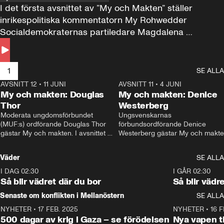
I det första avsnittet av ”My och Makten” ställer 
inrikespolitiska kommentatorn My Rohwedder 
Socialdemokraternas partiledare Magdalena 
Andersson till svars.
1
SE ALLA
AVSNITT 12
•
11 JUNI
26:27
AVSNITT 11
•
4 JUNI
2
My och makten: Douglas
My och makten: Denice
Thor
Westerberg
Moderata ungdomsförbundet 
Ungsvenskarnas 
(MUF:s) ordförande Douglas Thor 
förbundsordförande Denice 
gästar My och makten. I avsnittet 
Westerberg gästar My och makten.
diskuteras tonårsutvisningarna och 
avsnittet diskuteras migrationsfrå
hur Moderaterna ska locka väljare till 
och hur SD ska locka kvinnliga 
Väder
SE ALLA
valet i höst. 
väljare. 
I DAG 02:30
1:06
I GÅR 02:30
Så blir vädret där du bor
Så blir vädr
Senaste om konflikten i Mellanöstern
SE ALLA
NYHETER
•
17 FEB. 2025
0:45
NYHETER
•
16 F
500 dagar av krig i Gaza – se förödelsen
Nya vapen ti