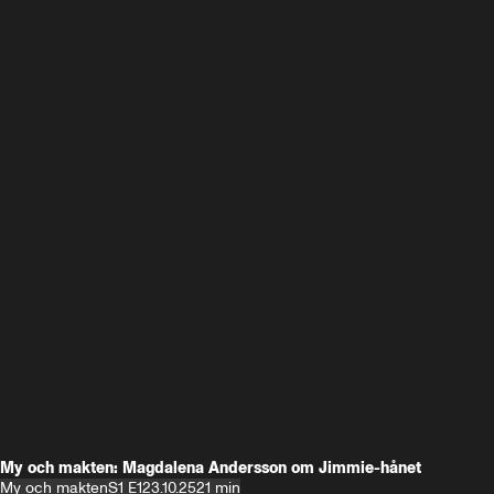
My och makten: Magdalena Andersson om Jimmie-hånet
My och makten
S1 E1
23.10.25
21 min