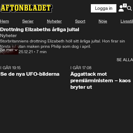
Logga in
Hem
Serier
Nyheter
Sport
Nöje
Livsstil
Drottning Elizabeths årliga jultal
Nyheter
Storbritanniens drottning Elizabeth höll sitt årliga jultal. Hon firar sin 
första jul utan maken prins Philip som dog i april.
Se mer
Nyheter
•
25.12.21
•
7 min
SE ALLA
I GÅR 19:15
0:36
I GÅR 17:08
Se de nya UFO-bilderna
Äggattack mot
premiärministern – kaos
bryter ut