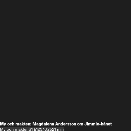
My och makten: Magdalena Andersson om Jimmie-hånet
My och makten
S1 E1
23.10.25
21 min