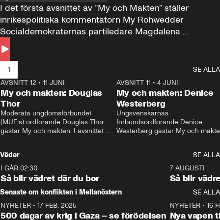
I det första avsnittet av ”My och Makten” ställer 
inrikespolitiska kommentatorn My Rohwedder 
Socialdemokraternas partiledare Magdalena 
Andersson till svars.
1
SE ALLA
AVSNITT 12
•
11 JUNI
26:27
AVSNITT 11
•
4 JUNI
2
My och makten: Douglas
My och makten: Denice
Thor
Westerberg
Moderata ungdomsförbundet 
Ungsvenskarnas 
(MUF:s) ordförande Douglas Thor 
förbundsordförande Denice 
gästar My och makten. I avsnittet 
Westerberg gästar My och makten.
diskuteras tonårsutvisningarna och 
avsnittet diskuteras migrationsfrå
hur Moderaterna ska locka väljare till 
och hur SD ska locka kvinnliga 
Väder
SE ALLA
valet i höst. 
väljare. 
I GÅR 02:30
1:06
7 AUGUSTI
Så blir vädret där du bor
Så blir vädr
Senaste om konflikten i Mellanöstern
SE ALLA
NYHETER
•
17 FEB. 2025
0:45
NYHETER
•
16 F
500 dagar av krig i Gaza – se förödelsen
Nya vapen ti