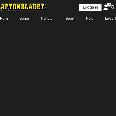
Logga in
Laddar ...
Hem
Serier
Nyheter
Sport
Nöje
Livsstil