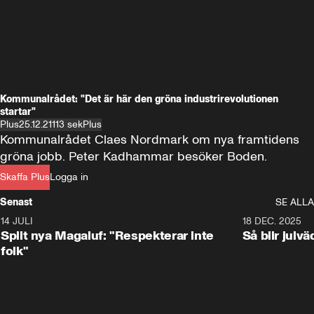
Kommunalrådet: "Det är här den gröna industrirevolutionen
startar"
Plus
25.12.21
113 sek
Plus
Kommunalrådet Claes Nordmark om nya framtidens 
gröna jobb. Peter Kadhammar besöker Boden.
Skaffa Plus
Logga in
Senast
SE ALLA
14 JULI
1:34
18 DEC. 2025
Split nya Magaluf: "Respekterar inte
Så blir julv
folk"