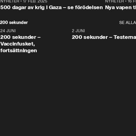
NYHETER
•
17 FEB. 2025
0:45
NYHETER
•
16 F
500 dagar av krig i Gaza – se förödelsen
Nya vapen ti
200 sekunder
SE ALLA
24 JUNI
5:00
2 JUNI
200 sekunder –
200 sekunder – Testern
Vaccinfusket,
fortsättningen