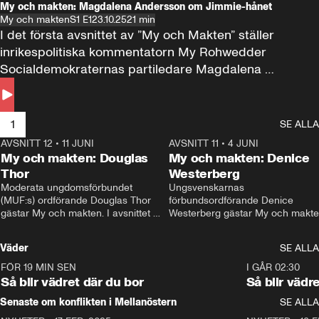
My och makten: Magdalena Andersson om Jimmie-hånet
My och makten
S1 E1
23.10.25
21 min
I det första avsnittet av ”My och Makten” ställer 
inrikespolitiska kommentatorn My Rohwedder 
Socialdemokraternas partiledare Magdalena 
Andersson till svars.
1
SE ALLA
AVSNITT 12
•
11 JUNI
26:27
AVSNITT 11
•
4 JUNI
2
My och makten: Douglas
My och makten: Denice
Thor
Westerberg
Moderata ungdomsförbundet 
Ungsvenskarnas 
(MUF:s) ordförande Douglas Thor 
förbundsordförande Denice 
gästar My och makten. I avsnittet 
Westerberg gästar My och makten.
diskuteras tonårsutvisningarna och 
avsnittet diskuteras migrationsfrå
hur Moderaterna ska locka väljare till 
och hur SD ska locka kvinnliga 
Väder
SE ALLA
valet i höst. 
väljare. 
FÖR 19 MIN SEN
1:06
I GÅR 02:30
Så blir vädret där du bor
Så blir vädr
Senaste om konflikten i Mellanöstern
SE ALLA