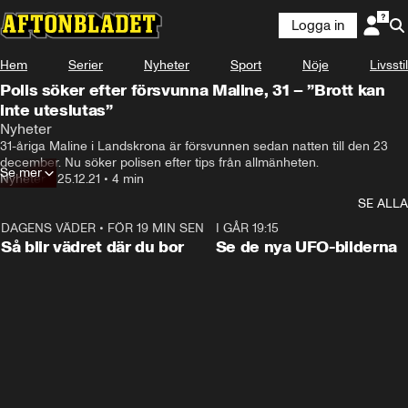
Logga in
Hem
Serier
Nyheter
Sport
Nöje
Livsstil
Polis söker efter försvunna Maline, 31 – ”Brott kan
inte uteslutas”
Nyheter
31-åriga Maline i Landskrona är försvunnen sedan natten till den 23 
december. Nu söker polisen efter tips från allmänheten.
Se mer
Nyheter
•
25.12.21
•
4 min
SE ALLA
DAGENS VÄDER
•
FÖR 19 MIN SEN
1:06
I GÅR 19:15
Så blir vädret där du bor
Se de nya UFO-bilderna