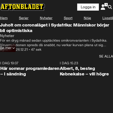
Logga in
Hem
Serier
Nyheter
Sport
Nöje
Livsstil
Juholt om coronaläget i Sydafrika: Människor börjar
bli optimistiska
Nyheter
För en dryg månad sedan upptäcktes omikronvarianten i Sydafrika. 

Virusmutationen spreds då snabbt, nu verkar kurvan plana ut sig.

Se mer
– Kurvan går rakt ned och människor börjar bli optimistiska, säger 
Nyheter
•
26.12.21
•
47 sek
Håkan Juholt, Sveriges ambassadör i Sydafrika.
SE ALLA
I DAG 19:07
0:45
I DAG 15:23
Här somnar programledaren
Albert, 8, besteg
– i sändning
Kebnekaise – vill högre