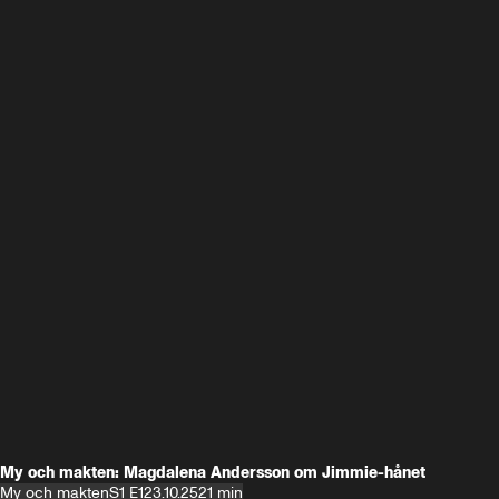
My och makten: Magdalena Andersson om Jimmie-hånet
My och makten
S1 E1
23.10.25
21 min