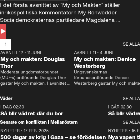
I det första avsnittet av ”My och Makten” ställer 
inrikespolitiska kommentatorn My Rohwedder 
Socialdemokraternas partiledare Magdalena 
Andersson till svars.
1
SE ALLA
AVSNITT 12
•
11 JUNI
26:27
AVSNITT 11
•
4 JUNI
2
My och makten: Douglas
My och makten: Denice
Thor
Westerberg
Moderata ungdomsförbundet 
Ungsvenskarnas 
(MUF:s) ordförande Douglas Thor 
förbundsordförande Denice 
gästar My och makten. I avsnittet 
Westerberg gästar My och makten.
diskuteras tonårsutvisningarna och 
avsnittet diskuteras migrationsfrå
hur Moderaterna ska locka väljare till 
och hur SD ska locka kvinnliga 
Väder
SE ALLA
valet i höst. 
väljare. 
I DAG 02:30
1:06
I GÅR 02:30
Så blir vädret där du bor
Så blir vädr
Senaste om konflikten i Mellanöstern
SE ALLA
NYHETER
•
17 FEB. 2025
0:45
NYHETER
•
16 F
500 dagar av krig i Gaza – se förödelsen
Nya vapen ti