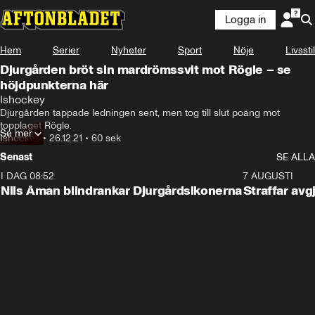
Logga in
Hem
Serier
Nyheter
Sport
Nöje
Livsstil
Djurgården bröt sin mardrömssvit mot Rögle – se
höjdpunkterna här
Ishockey
Djurgården tappade ledningen sent, men tog till slut poäng mot 
topplaget Rögle.
Se mer
Ishockey
•
26.12.21
•
60 sek
Senast
SE ALLA
I DAG 08:52
1:08
7 AUGUSTI
Nils Åman blindrankar Djurgårdsikonerna
Straffar avg