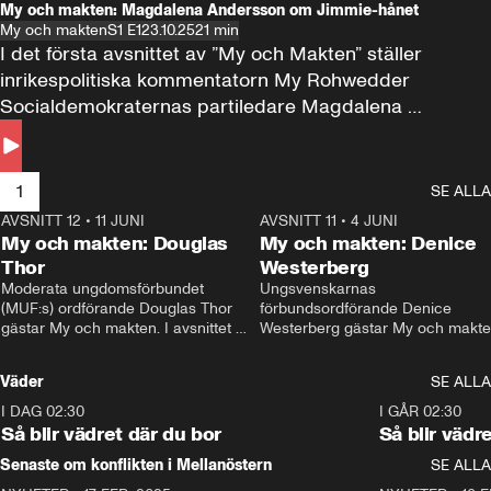
My och makten: Magdalena Andersson om Jimmie-hånet
My och makten
S1 E1
23.10.25
21 min
I det första avsnittet av ”My och Makten” ställer 
inrikespolitiska kommentatorn My Rohwedder 
Socialdemokraternas partiledare Magdalena 
Andersson till svars.
1
SE ALLA
AVSNITT 12
•
11 JUNI
26:27
AVSNITT 11
•
4 JUNI
2
My och makten: Douglas
My och makten: Denice
Thor
Westerberg
Moderata ungdomsförbundet 
Ungsvenskarnas 
(MUF:s) ordförande Douglas Thor 
förbundsordförande Denice 
gästar My och makten. I avsnittet 
Westerberg gästar My och makten.
diskuteras tonårsutvisningarna och 
avsnittet diskuteras migrationsfrå
hur Moderaterna ska locka väljare till 
och hur SD ska locka kvinnliga 
Väder
SE ALLA
valet i höst. 
väljare. 
I DAG 02:30
1:06
I GÅR 02:30
Så blir vädret där du bor
Så blir vädr
Senaste om konflikten i Mellanöstern
SE ALLA