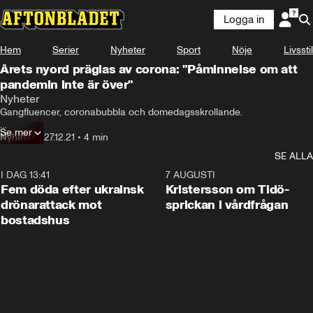
Logga in
Hem
Serier
Nyheter
Sport
Nöje
Livsstil
Årets nyord präglas av corona: "Påminnelse om att
pandemin inte är över"
Nyheter
Gangfluencer, coronabubbla och domedagsskrollande.

Se mer
Har du koll på de nya orden som Språkrådet presenterat för i år?
Nyheter
•
27.12.21
•
4 min
SE ALLA
I DAG 13:41
0:29
7 AUGUSTI
Fem döda efter ukrainsk
Kristersson om Tidö-
drönarattack mot
sprickan i vårdfrågan
bostadshus