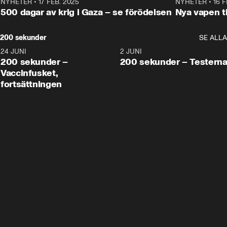
NYHETER
•
17 FEB. 2025
0:45
NYHETER
•
16 F
500 dagar av krig i Gaza – se förödelsen
Nya vapen ti
200 sekunder
SE ALLA
24 JUNI
5:00
2 JUNI
200 sekunder –
200 sekunder – Testern
Vaccinfusket,
fortsättningen